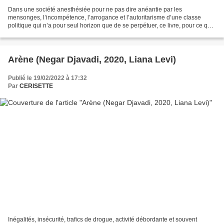
Dans une société anesthésiée pour ne pas dire anéantie par les
mensonges, l’incompétence, l’arrogance et l’autoritarisme d’une classe
politique qui n’a pour seul horizon que de se perpétuer, ce livre, pour ce qu’il
révèle et qui est trop longtemps resté...
Arène (Negar Djavadi, 2020, Liana Levi)
Publié le 19/02/2022 à 17:32
Par
CERISETTE
Inégalités, insécurité, trafics de drogue, activité débordante et souvent