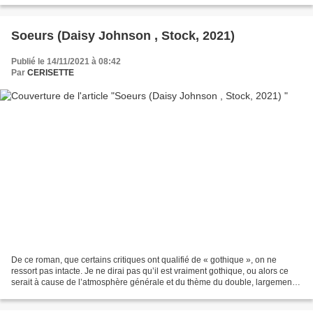
Soeurs (Daisy Johnson , Stock, 2021)
Publié le 14/11/2021 à 08:42
Par
CERISETTE
De ce roman, que certains critiques ont qualifié de « gothique », on ne
ressort pas intacte. Je ne dirai pas qu’il est vraiment gothique, ou alors ce
serait à cause de l’atmosphère générale et du thème du double, largement
utilisé par exemple dans Dr...