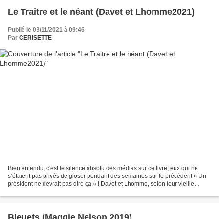
Le Traitre et le néant (Davet et Lhomme2021)
Publié le 03/11/2021 à 09:46
Par
CERISETTE
Bien entendu, c'est le silence absolu des médias sur ce livre, eux qui ne
s’étaient pas privés de gloser pendant des semaines sur le précédent « Un
président ne devrait pas dire ça » ! Davet et Lhomme, selon leur vieille
habitude, dressent le bilan, en...
Bleuets (Maggie Nelson 2019)