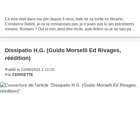
Ce livre était dans ma pile depuis 6 mois, date de sa sortie en librairie.
Constance Debré, je ne la connaissais pas, je n’avais pas lu ses précédents
romans. Romans ? Oui et non, peut-être récits, auto-fiction ou je ne sais pas
quoi qui parle de soi...
Dissipatio H.G. (Guido Morselli Ed Rivages,
réédition)
Publié le 22/06/2022 à 13:10
Par
CERISETTE