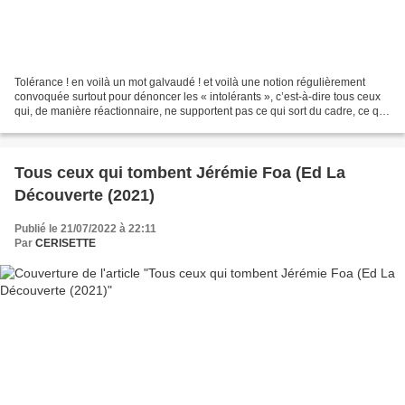
Tolérance ! en voilà un mot galvaudé ! et voilà une notion régulièrement
convoquée surtout pour dénoncer les « intolérants », c’est-à-dire tous ceux
qui, de manière réactionnaire, ne supportent pas ce qui sort du cadre, ce qui
dépasse, ce qui n’est pas...
Tous ceux qui tombent Jérémie Foa (Ed La
Découverte (2021)
Publié le 21/07/2022 à 22:11
Par
CERISETTE