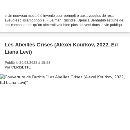
« Un nouveau mot a été inventé pour permettre aux aveugles de rester
aveugles : l'islamophobie. » Salman Rushdie. Djemila Benhabib est une de
ces combattantes qu’on aimerait voir bien plus souvent dans la vie publique
tant son témoignage et ses idées...
Les Abeilles Grises (Alexei Kourkov, 2022, Ed
Liana Levi)
Publié le 20/03/2022 à 15:53
Par
CERISETTE