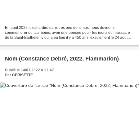
En aout 2022, c’est-à-dire dans très peu de temps, nous devrions
commémorer ou, au moins, avoir une pensée pour- les morts du massacre
de la Saint-Barthélemy qui a eu lieu il y a 450 ans, exactement le 24 aout
1572. Mais je doute que cet évènement soit...
Nom (Constance Debré, 2022, Flammarion)
Publié le 14/07/2022 à 13:47
Par
CERISETTE