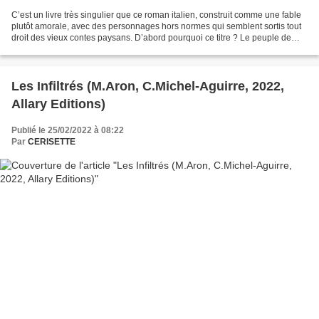
C’est un livre très singulier que ce roman italien, construit comme une fable
plutôt amorale, avec des personnages hors normes qui semblent sortis tout
droit des vieux contes paysans. D’abord pourquoi ce titre ? Le peuple de
bois renvoie à Pinocchio,...
Les Infiltrés (M.Aron, C.Michel-Aguirre, 2022,
Allary Editions)
Publié le 25/02/2022 à 08:22
Par
CERISETTE