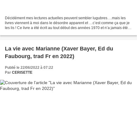
Décidément mes lectures actuelles peuvent sembler lugubres….mais les
livres viennent à moi dans le désordre apparent et …c’est comme ça que je
les lis ! Ce livre a été écrit au tout début des années 1970 et n’a jamais été
publié du vivant de son auteur....
La vie avec Marianne (Xaver Bayer, Ed du
Faubourg, trad Fr en 2022)
Publié le 22/06/2022 à 07:22
Par
CERISETTE