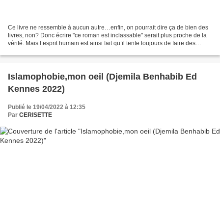
Ce livre ne ressemble à aucun autre…enfin, on pourrait dire ça de bien des
livres, non? Donc écrire "ce roman est inclassable" serait plus proche de la
vérité. Mais l’esprit humain est ainsi fait qu’il tente toujours de faire des
rapprochements, de trouver...
Islamophobie,mon oeil (Djemila Benhabib Ed
Kennes 2022)
Publié le 19/04/2022 à 12:35
Par
CERISETTE