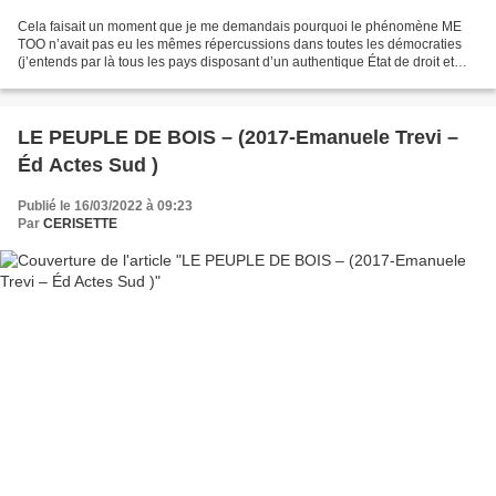
Cela faisait un moment que je me demandais pourquoi le phénomène ME
TOO n’avait pas eu les mêmes répercussions dans toutes les démocraties
(j’entends par là tous les pays disposant d’un authentique État de droit et
non pas bien entendu ceux qui sont les...
LE PEUPLE DE BOIS – (2017-Emanuele Trevi –
Éd Actes Sud )
Publié le 16/03/2022 à 09:23
Par
CERISETTE