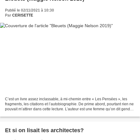
Publié le 02/11/2021 à 10:30
Par
CERISETTE
C’est un livre assez inclassable, à mi-chemin entre « Les Pensées », les
fragments, les citations et l’autobiographie. De prime abord, pourtant rien ne
pouvait m’attirer dans cette lecture. L’auteur est une femme qu’on dit gender
fluid friendly parce...
Et si on lisait les architectes?