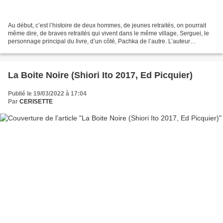
Au début, c’est l’histoire de deux hommes, de jeunes retraités, on pourrait
même dire, de braves retraités qui vivent dans le même village, Serguei, le
personnage principal du livre, d’un côté, Pachka de l’autre. L’auteur
s’attache à nous décrire avec...
La Boite Noire (Shiori Ito 2017, Ed Picquier)
Publié le 19/03/2022 à 17:04
Par
CERISETTE