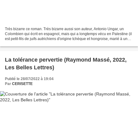
Très bizarre ce roman. Très bizarre aussi son auteur, Antonio Ungar, un
Colombien qui écrit en espagnol, mais qui a longtemps vécu en Palestine (il
est petit-fils de juifs autrichiens d'origine tchèque et hongroise, marié à une
Palestinienne). Ce livre...
La tolérance pervertie (Raymond Massé, 2022,
Les Belles Lettres)
Publié le 28/07/2022 à 19:04
Par
CERISETTE