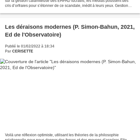
sur la gestion calamiteuse des EHPAD lucratifs, les médias poussent des
cris d’orfraies pour s’étonner de ce scandale, inédit à leurs yeux. Gestion
calamiteuse ? En fait, pas du...
Les déraisons modernes (P. Simon-Bahun, 2021,
Ed de l'Observatoire)
Publié le 01/02/2022 à 18:34
Par
CERISETTE
Voilà une réflexion optimiste, utilisant les théories de la philosophie
relationnelle pour nous donner des forces et des moyens d’espérer. Elle