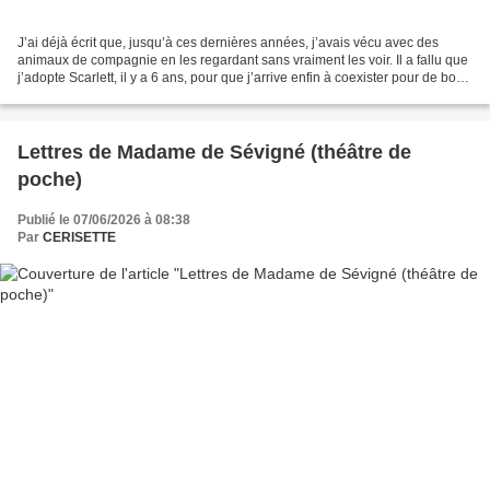
J’ai déjà écrit que, jusqu’à ces dernières années, j’avais vécu avec des
animaux de compagnie en les regardant sans vraiment les voir. Il a fallu que
j’adopte Scarlett, il y a 6 ans, pour que j’arrive enfin à coexister pour de bon
avec un chat. Aujourd’hui...
Lettres de Madame de Sévigné (théâtre de
poche)
Publié le 07/06/2026 à 08:38
Par
CERISETTE