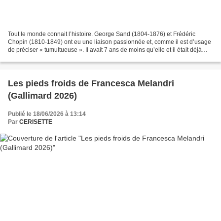
Tout le monde connait l’histoire. George Sand (1804-1876) et Frédéric
Chopin (1810-1849) ont eu une liaison passionnée et, comme il est d’usage
de préciser « tumultueuse ». Il avait 7 ans de moins qu’elle et il était déjà
atteint par la tuberculose à...
Les pieds froids de Francesca Melandri
(Gallimard 2026)
Publié le 18/06/2026 à 13:14
Par
CERISETTE