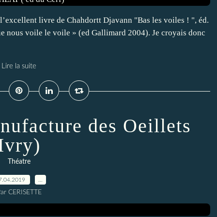
l’excellent livre de Chahdortt Djavann "Bas les voiles ! ", éd.
e nous voile le voile » (ed Gallimard 2004). Je croyais donc
Lire la suite
nufacture des Oeillets
Ivry)
Théatre
7.04.2019
…
ar CERISETTE