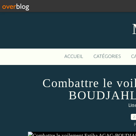
ACCUEIL
CATÉGORIES
C
Combattre le vo
BOUDJAHLAT
Litt
2
P