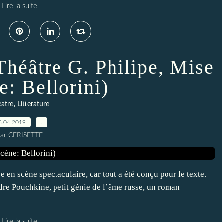
Lire la suite
héâtre G. Philipe, Mise
e: Bellorini)
,
atre
Litterature
6.04.2019
…
ar CERISETTE
 en scène spectaculaire, car tout a été conçu pour le texte.
re Pouchkine, petit génie de l’âme russe, un roman
Lire la suite