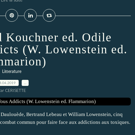
Lire la suite
 Kouchner ed. Odile
icts (W. Lowenstein ed.
mmarion)
Litterature
3.04.2019
…
ar CERISETTE
 Daulouède, Bertrand Lebeau et William Lowenstein, cinq
eur combat commun pour faire face aux addictions aux toxiques.