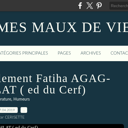
MES MAUX DE VI
ATÉGORIES PRINCIPALES
PAGES
ARCHIVES
CONTAC
ilement Fatiha AGAG-
 ( ed du Cerf)
,
erature
Humeurs
7.04.2019
…
ar CERISETTE