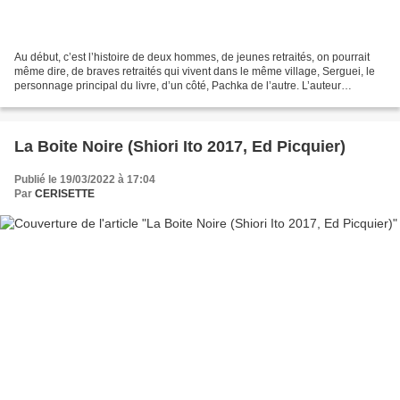
Au début, c’est l’histoire de deux hommes, de jeunes retraités, on pourrait
même dire, de braves retraités qui vivent dans le même village, Serguei, le
personnage principal du livre, d’un côté, Pachka de l’autre. L’auteur
s’attache à nous décrire avec...
La Boite Noire (Shiori Ito 2017, Ed Picquier)
Publié le 19/03/2022 à 17:04
Par
CERISETTE