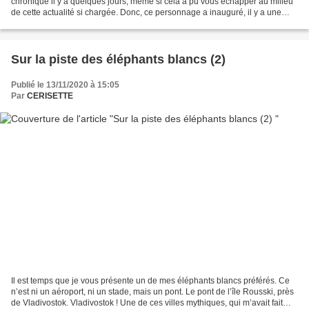
chronique il y a quelques jours, même si cela a pu vous échapper au milieu
de cette actualité si chargée. Donc, ce personnage a inauguré, il y a une
semaine, une statue géante, dorée, de 6...
Sur la piste des éléphants blancs (2)
Publié le 13/11/2020 à 15:05
Par
CERISETTE
Il est temps que je vous présente un de mes éléphants blancs préférés. Ce
n’est ni un aéroport, ni un stade, mais un pont. Le pont de l’île Rousski, près
de Vladivostok. Vladivostok ! Une de ces villes mythiques, qui m’avait fait