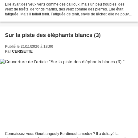
Elle avait des yeux verts comme des cailloux, mais un peu troubles, des
yeux de forêts, de fonds marins, des yeux comme des pierres. Elle était
fatiguée. Mais il fallait tenir. Fatiguée de tenir, envie de lâcher, elle ne pouvait
plus s’appuyer sur lui...
Sur la piste des éléphants blancs (3)
Publié le 21/11/2020 à 18:00
Par
CERISETTE
Connaissez-vous Gourbangouly Berdimouhamedov ? Il a défrayé la