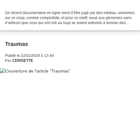
Un récent documentaire en ligne vient d’être jugé par des médias, unanimes
sur ce coup, comme complotiste, et pour ce motif, voué aux gémonies sans
d’ailleurs que ceux qui ont crié au loup se soient astreints à donner des
contre preuves et ni même à regarder...
Traumas
Publié le 22/11/2020 à 13:44
Par
CERISETTE