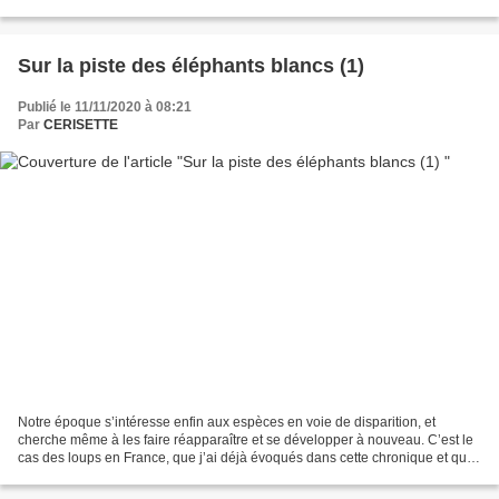
rêver dans mon enfance,...
Sur la piste des éléphants blancs (1)
Publié le 11/11/2020 à 08:21
Par
CERISETTE
Notre époque s’intéresse enfin aux espèces en voie de disparition, et
cherche même à les faire réapparaître et se développer à nouveau. C’est le
cas des loups en France, que j’ai déjà évoqués dans cette chronique et que
j’évoquerai à nouveau car l’extension...