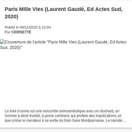
Paris Mille Vies (Laurent Gaudé, Ed Actes Sud,
2020)
Publié le 08/11/2020 à 15:04
Par
CERISETTE
Le livre s’ouvre sur une rencontre somnambulique avec un clochard, un
homme à demi éveillé, à peine cohérent, qui profère des imprécations, et
que croise le narrateur à sa sortie du train Gare Montparnasse. Le narrateur
décide de suivre la marche hésitante...