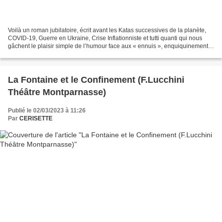
Voilà un roman jubilatoire, écrit avant les Katas successives de la planète,
COVID-19, Guerre en Ukraine, Crise Inflationniste et tutti quanti qui nous
gâchent le plaisir simple de l’humour face aux « ennuis », enquiquinements
et désordres privés et familiaux....
La Fontaine et le Confinement (F.Lucchini
Théâtre Montparnasse)
Publié le 02/03/2023 à 11:26
Par
CERISETTE