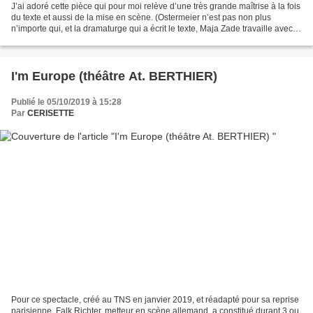
J’ai adoré cette pièce qui pour moi relève d’une très grande maîtrise à la fois
du texte et aussi de la mise en scène. (Ostermeier n’est pas non plus
n’importe qui, et la dramaturge qui a écrit le texte, Maja Zade travaille avec
lui à la Schaubühne de...
I'm Europe (théâtre At. BERTHIER)
Publié le 05/10/2019 à 15:28
Par
CERISETTE
Pour ce spectacle, créé au TNS en janvier 2019, et réadapté pour sa reprise
parisienne, Falk Richter, metteur en scène allemand, a constitué durant 3 ou