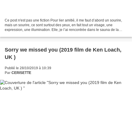
Ce post n'est pas une fiction Pour lier amitié, il me faut d’abord un sourire,
mais un sourire, ce sont surtout des yeux, en fait tout un visage, une
expression, une illumination. Elle, je l’ai rencontrée dans le sauna de la
piscine où je vais faire des...
Sorry we missed you (2019 film de Ken Loach,
UK )
Publié le 28/10/2019 à 10:39
Par
CERISETTE