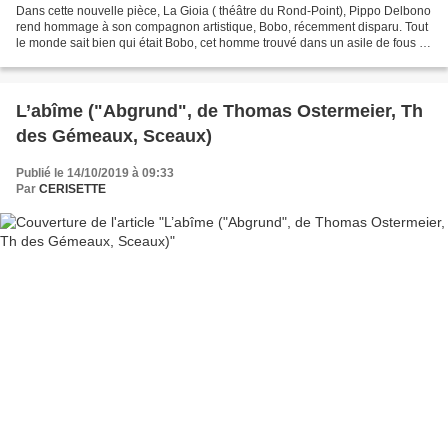
Dans cette nouvelle pièce, La Gioia ( théâtre du Rond-Point), Pippo Delbono
rend hommage à son compagnon artistique, Bobo, récemment disparu. Tout
le monde sait bien qui était Bobo, cet homme trouvé dans un asile de fous à
Naples qui ne pouvait ni parler...
L’abîme ("Abgrund", de Thomas Ostermeier, Th
des Gémeaux, Sceaux)
Publié le 14/10/2019 à 09:33
Par
CERISETTE