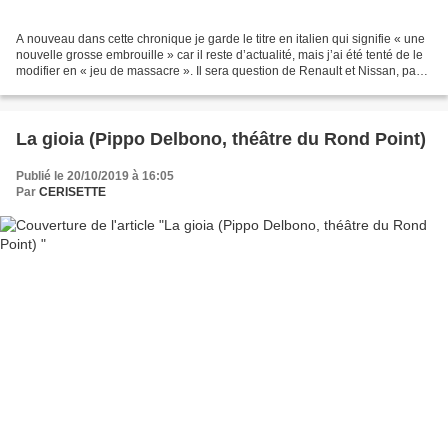
A nouveau dans cette chronique je garde le titre en italien qui signifie « une
nouvelle grosse embrouille » car il reste d’actualité, mais j’ai été tenté de le
modifier en « jeu de massacre ». Il sera question de Renault et Nissan, pas
de Fiat cette fois,...
La gioia (Pippo Delbono, théâtre du Rond Point)
Publié le 20/10/2019 à 16:05
Par
CERISETTE