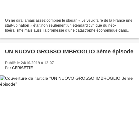
On ne dira jamais assez combien le slogan « Je veux faire de la France une
start-up nation » était non seulement un étendard cynique du néo-
libéralisme mais aussi la promesse d’une catastrophe économique dans
laquelle cette « vision » du futur, quoique...
UN NUOVO GROSSO IMBROGLIO 3ème épisode
Publié le 24/10/2019 à 12:07
Par
CERISETTE