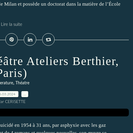
de Milan et possède un doctorat dans la matière de l’École
Lire la suite
éâtre Ateliers Berthier,
Paris)
,
terature
Théatre
6.03.2024
…
ar CERISETTE
suicidé en 1954 à 31 ans, par asphyxie avec les gaz
 de 4 romans et quelques nouvelles, son œuvre se