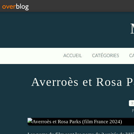
ACCUEIL
CATÉGORIES
C
Averroès et Rosa P
3
P