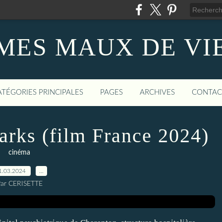
MES MAUX DE VI
ATÉGORIES PRINCIPALES
PAGES
ARCHIVES
CONTAC
arks (film France 2024)
cinéma
1.03.2024
…
ar CERISETTE