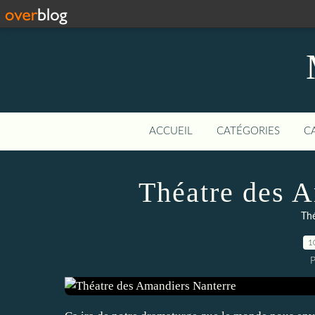
ACCUEIL
CATÉGORIES
C
Théatre des 
Th
1
P