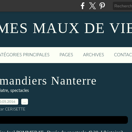
MES MAUX DE VI
ATÉGORIES PRINCIPALES
PAGES
ARCHIVES
CONTAC
Amandiers Nanterre
,
éatre
spectacles
0.05.2016
…
ar CERISETTE