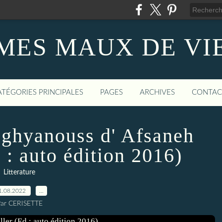
MES MAUX DE VI
ATÉGORIES PRINCIPALES
PAGES
ARCHIVES
CONTAC
'Oghyanouss d' Afsaneh
 : auto édition 2016)
Litterature
1.08.2022
…
ar CERISETTE