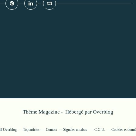
Thème Magazine - Hébergé par
Overblog
ail Overblog
Top articles
Contact
Signaler un abus
C.G.U.
Cookies et donné