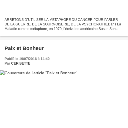
ARRETONS D’UTILISER LA METAPHORE DU CANCER POUR PARLER
DE LA GUERRE, DE LA SOURNOISERIE, DE LA PSYCHOPATHIEDans La
Maladie comme métaphore, en 1979, l’écrivaine américaine Susan Sontag
appelait à libérer les maladies graves, et en particulier le cancer,...
Paix et Bonheur
Publié le 19/07/2016 à 14:40
Par
CERISETTE