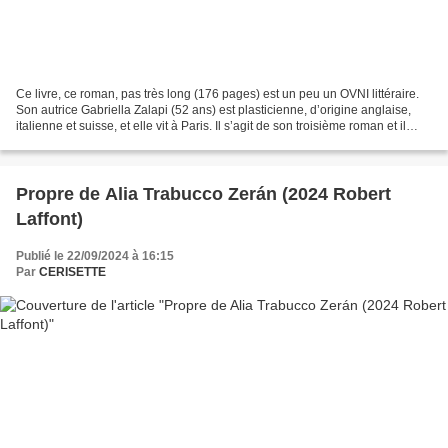
Ce livre, ce roman, pas très long (176 pages) est un peu un OVNI littéraire.
Son autrice Gabriella Zalapi (52 ans) est plasticienne, d’origine anglaise,
italienne et suisse, et elle vit à Paris. Il s’agit de son troisième roman et il
semblerait qu’elle...
Propre de Alia Trabucco Zerán (2024 Robert
Laffont)
Publié le 22/09/2024 à 16:15
Par
CERISETTE