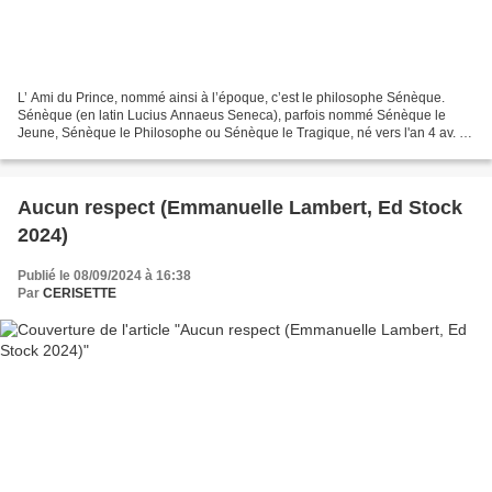
L’ Ami du Prince, nommé ainsi à l’époque, c’est le philosophe Sénèque.
Sénèque (en latin Lucius Annaeus Seneca), parfois nommé Sénèque le
Jeune, Sénèque le Philosophe ou Sénèque le Tragique, né vers l'an 4 av. J.-
C. à Corduba (Cordoue, en Andalousie où...
Aucun respect (Emmanuelle Lambert, Ed Stock
2024)
Publié le 08/09/2024 à 16:38
Par
CERISETTE