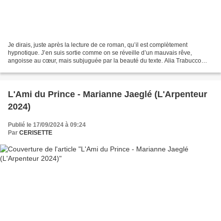
Je dirais, juste après la lecture de ce roman, qu’il est complètement
hypnotique. J’en suis sortie comme on se réveille d’un mauvais rêve,
angoisse au cœur, mais subjuguée par la beauté du texte. Alia Trabucco
Zerán est chilienne, elle a la quarantaine...
L'Ami du Prince - Marianne Jaeglé (L'Arpenteur
2024)
Publié le 17/09/2024 à 09:24
Par
CERISETTE