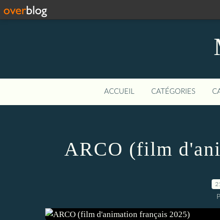
ACCUEIL
CATÉGORIES
C
ARCO (film d'ani
2
P