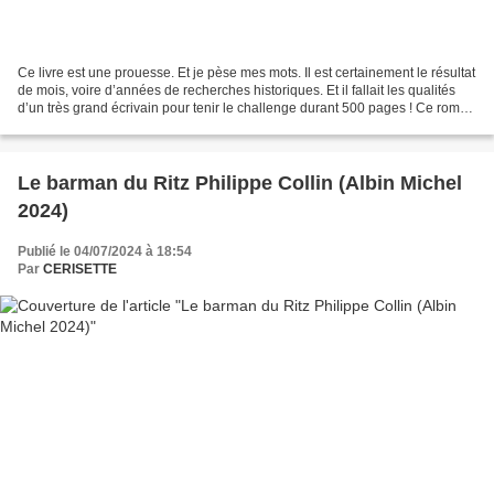
Ce livre est une prouesse. Et je pèse mes mots. Il est certainement le résultat
de mois, voire d’années de recherches historiques. Et il fallait les qualités
d’un très grand écrivain pour tenir le challenge durant 500 pages ! Ce roman
est écrit à la première...
Le barman du Ritz Philippe Collin (Albin Michel
2024)
Publié le 04/07/2024 à 18:54
Par
CERISETTE