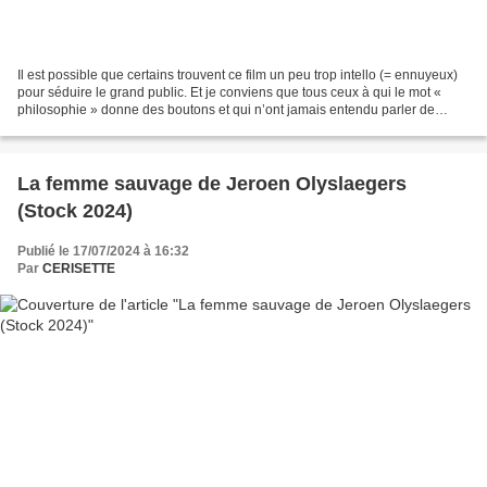
Il est possible que certains trouvent ce film un peu trop intello (= ennuyeux)
pour séduire le grand public. Et je conviens que tous ceux à qui le mot «
philosophie » donne des boutons et qui n’ont jamais entendu parler de
Rousseau, Platon ou Spinoza,...
La femme sauvage de Jeroen Olyslaegers
(Stock 2024)
Publié le 17/07/2024 à 16:32
Par
CERISETTE