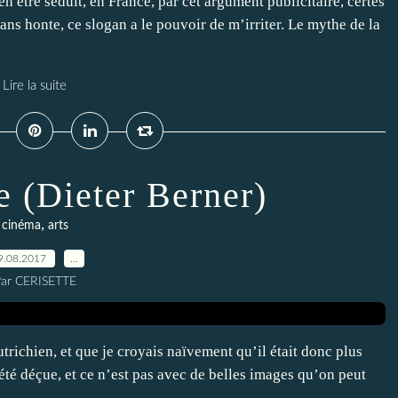
n être séduit, en France, par cet argument publicitaire, certes
ans honte, ce slogan a le pouvoir de m’irriter. Le mythe de la
Lire la suite
e (Dieter Berner)
,
cinéma
arts
9.08.2017
…
ar CERISETTE
autrichien, et que je croyais naïvement qu’il était donc plus
 été déçue, et ce n’est pas avec de belles images qu’on peut