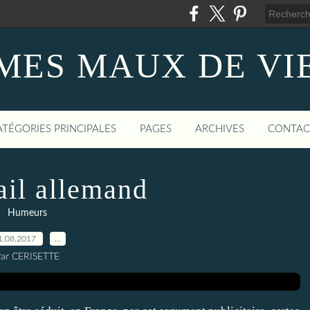
MES MAUX DE VI
ATÉGORIES PRINCIPALES
PAGES
ARCHIVES
CONTAC
ail allemand
Humeurs
1.08.2017
…
ar CERISETTE