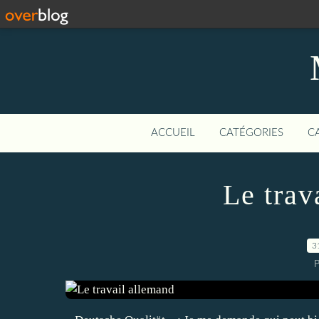
ACCUEIL
CATÉGORIES
C
Le trav
3
P