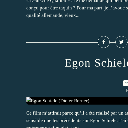
« Deutsche Qualität » : Je me demande qui peut bie
conçu pour être taquin ? Pour ma part, je l’avoue s
qualité allemande, vieux...
Egon Schiel
2
P
Ce film m’attirait parce qu’il a été réalisé par un 
sensible que les précédents sur Egon Schiele. J’ai
rattraper un film plat, sans...