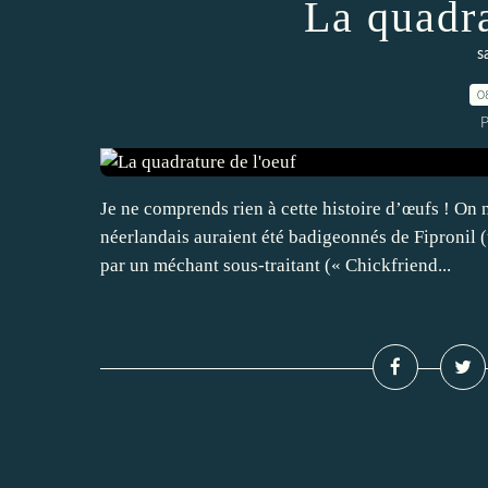
La quadra
s
0
P
Je ne comprends rien à cette histoire d’œufs ! On n
néerlandais auraient été badigeonnés de Fipronil (u
par un méchant sous-traitant (« Chickfriend...