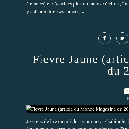
(femmes) et d’actrices plus ou moins célèbres, Lee 
y a de nombreuses années,...
Fievre Jaune (art
du 
1
P
Je viens de lire un article savoureux. D’habitude, 
finalement cocasse et je veux en garder trace. Dan