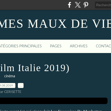
MES MAUX DE VI
ATÉGORIES PRINCIPALES
PAGES
ARCHIVES
CONTAC
film Italie 2019)
cinéma
9.08.2019
…
ar CERISETTE