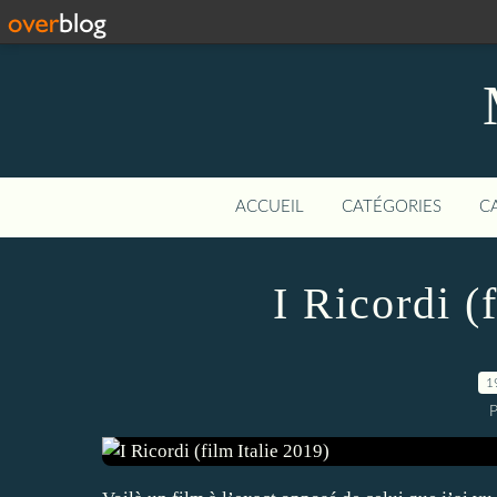
ACCUEIL
CATÉGORIES
C
I Ricordi (
1
P