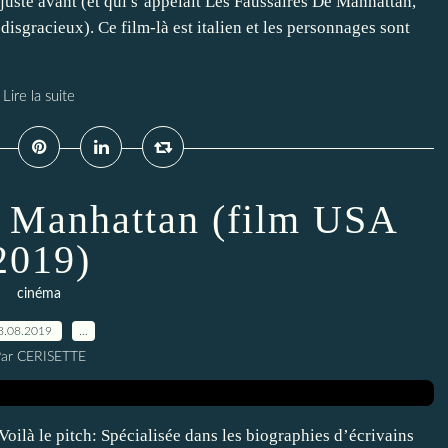
 juste avant (et qui s’appelait Les Faussaires De Manhattan,
isgracieux). Ce film-là est italien et les personnages sont
Lire la suite
e Manhattan (film USA
2019)
cinéma
8.08.2019
…
ar CERISETTE
Voilà le pitch: Spécialisée dans les biographies d’écrivains