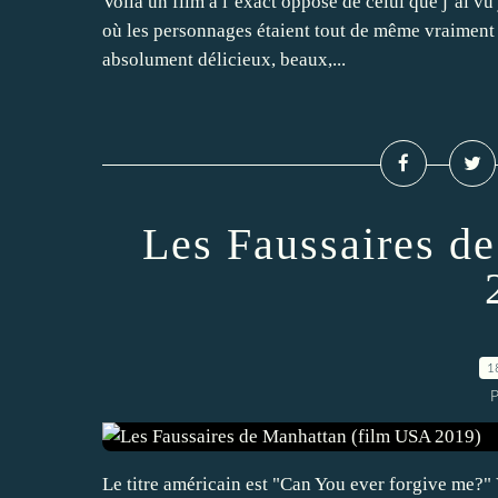
Voilà un film à l’exact opposé de celui que j’ai vu
où les personnages étaient tout de même vraiment d
absolument délicieux, beaux,...
Les Faussaires d
1
P
Le titre américain est "Can You ever forgive me?" 