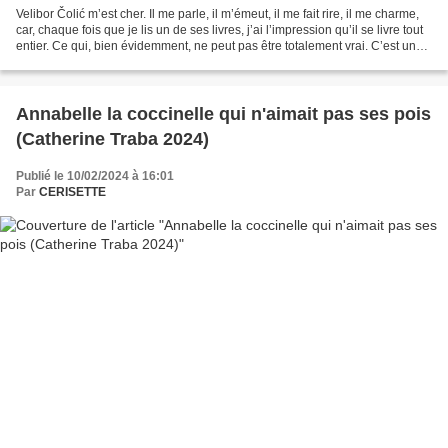
Velibor Čolić m’est cher. Il me parle, il m’émeut, il me fait rire, il me charme,
car, chaque fois que je lis un de ses livres, j’ai l’impression qu’il se livre tout
entier. Ce qui, bien évidemment, ne peut pas être totalement vrai. C’est un
très grand...
Annabelle la coccinelle qui n'aimait pas ses pois
(Catherine Traba 2024)
Publié le 10/02/2024 à 16:01
Par
CERISETTE