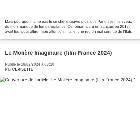
Mais pourquoi n’ai-je pas lu ce chef d’œuvre plus tôt ? Parfois je m’en veux
de mon manque de temps vigilance. Ce roman, paru en français en 2012,
avait tout pour attirer mon attention: l’Italie, une région mal connue de l’Italie,
une jeune romancière...
Le Molière Imaginaire (film France 2024)
Publié le 18/02/2024 à 08:10
Par
CERISETTE