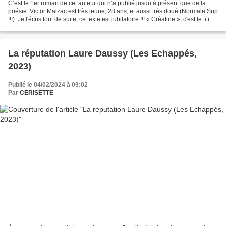
C’est le 1er roman de cet auteur qui n’a publié jusqu’à présent que de la
poésie. Victor Malzac est très jeune, 28 ans, et aussi très doué (Normale Sup
!!!). Je l'écris tout de suite, ce texte est jubilatoire !!! « Créatine », c'est le titre,
parce que...
La réputation Laure Daussy (Les Echappés,
2023)
Publié le 04/02/2024 à 09:02
Par
CERISETTE