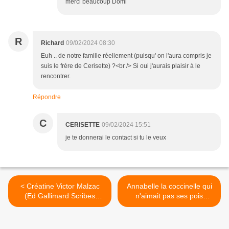
merci beaucoup Domi
R
Richard
09/02/2024 08:30
Euh .. de notre famille réellement (puisqu' on l'aura compris je
suis le frère de Cerisette) ?<br /> Si oui j'aurais plaisir à le
rencontrer.
Répondre
C
CERISETTE
09/02/2024 15:51
je te donnerai le contact si tu le veux
< Créatine Victor Malzac
Annabelle la coccinelle qui
(Ed Gallimard Scribes
n'aimait pas ses pois
2024)
(Catherine Traba 2024) >