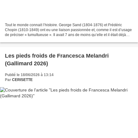
Tout le monde connait l’histoire. George Sand (1804-1876) et Frédéric
Chopin (1810-1849) ont eu une liaison passionnée et, comme il est d’usage
de préciser « tumultueuse ». Il avait 7 ans de moins qu’elle et il était déjà
atteint par la tuberculose à...
Les pieds froids de Francesca Melandri
(Gallimard 2026)
Publié le 18/06/2026 à 13:14
Par
CERISETTE