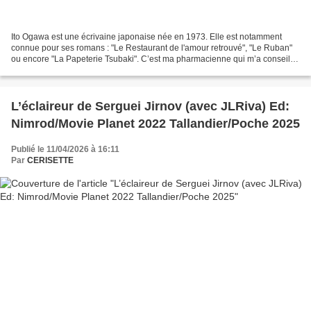
Ito Ogawa est une écrivaine japonaise née en 1973. Elle est notamment
connue pour ses romans : "Le Restaurant de l'amour retrouvé", "Le Ruban"
ou encore "La Papeterie Tsubaki". C’est ma pharmacienne qui m’a conseillé
de lire La Maison du Lion, en me confiant...
L’éclaireur de Serguei Jirnov (avec JLRiva) Ed:
Nimrod/Movie Planet 2022 Tallandier/Poche 2025
Publié le 11/04/2026 à 16:11
Par
CERISETTE