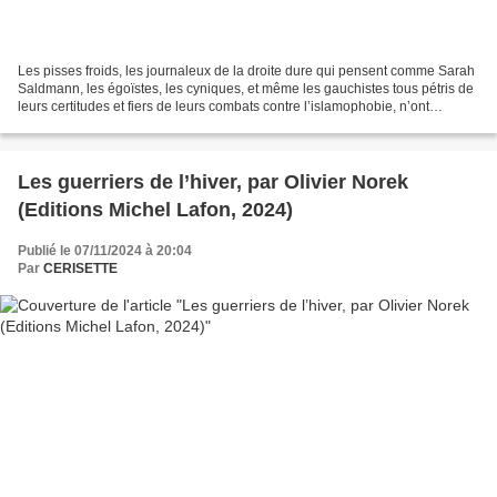
Les pisses froids, les journaleux de la droite dure qui pensent comme Sarah
Saldmann, les égoïstes, les cyniques, et même les gauchistes tous pétris de
leurs certitudes et fiers de leurs combats contre l’islamophobie, n’ont
probablement pas trop aimé...
Les guerriers de l’hiver, par Olivier Norek
(Editions Michel Lafon, 2024)
Publié le 07/11/2024 à 20:04
Par
CERISETTE