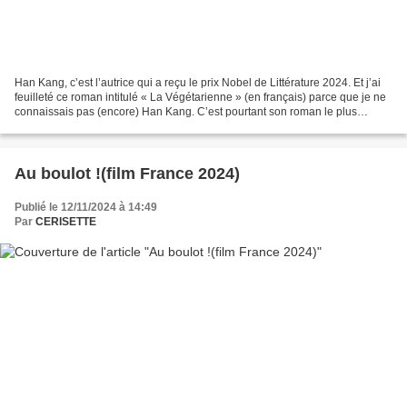
Han Kang, c’est l’autrice qui a reçu le prix Nobel de Littérature 2024. Et j’ai
feuilleté ce roman intitulé « La Végétarienne » (en français) parce que je ne
connaissais pas (encore) Han Kang. C’est pourtant son roman le plus
célèbre, qui a obtenu, assez...
Au boulot !(film France 2024)
Publié le 12/11/2024 à 14:49
Par
CERISETTE