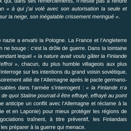
ek qui, dans ses remerciements, n’hésite pas à rendre
ian
« à qui j’ai volé avec son autorisation la seule et
 sur la neige, son inégalable crissement meringué »
.
nazie a envahi la Pologne. La France et l’Angleterre
n ne bouge : c’est la drôle de guerre. Dans la lointaine
pendant lequel
« la nature avait voulu gâter la Finlande
effroi »
, chacun, du plus humble villageois aux plus
’interroge sur les intentions du grand voisin soviétique,
isoirement allié de l’Allemagne après le pacte germano-
isables dans l’armée s’interrogent :
« la Finlande n’a
e quoi Staline pourrait-il être effrayé, effrayé au point
ine anticipe un conflit avec l’Allemagne et réclame à la
élie et en Laponie) pour mieux protéger les régions de
ations traînent, à titre préventif, les Finlandais
 les préparer à la guerre qui menace.