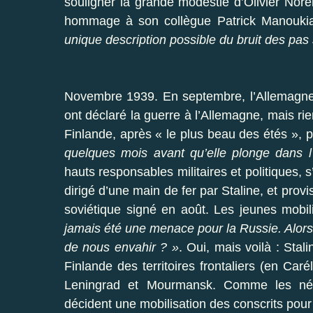
souligner la grande modestie d’Olivier Nor
hommage à son collègue Patrick Manouk
unique description possible du bruit des pas
Novembre 1939. En septembre, l’Allemagne 
ont déclaré la guerre à l’Allemagne, mais rie
Finlande, après « le plus beau des étés », 
quelques mois avant qu’elle plonge dans l’
hauts responsables militaires et politiques, s
dirigé d’une main de fer par Staline, et prov
soviétique signé en août. Les jeunes mobil
jamais été une menace pour la Russie. Alors d
de nous envahir ? »
. Oui, mais voilà : Stal
Finlande des territoires frontaliers (en Car
Leningrad et Mourmansk. Comme les négoci
décident une mobilisation des conscrits pour