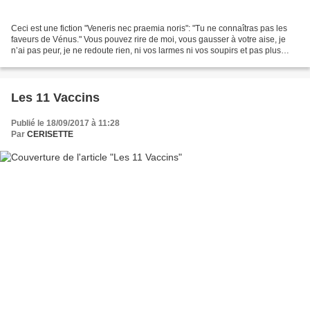
Ceci est une fiction "Veneris nec praemia noris": "Tu ne connaîtras pas les
faveurs de Vénus." Vous pouvez rire de moi, vous gausser à votre aise, je
n’ai pas peur, je ne redoute rien, ni vos larmes ni vos soupirs et pas plus
votre atroce façon de juger,...
Les 11 Vaccins
Publié le 18/09/2017 à 11:28
Par
CERISETTE