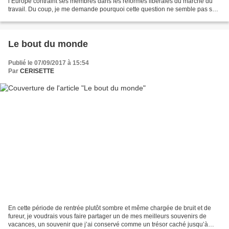
l’Europe contraint ses membres dans les réformes libérales du marché du
travail. Du coup, je me demande pourquoi cette question ne semble pas se
poser au Royaume Uni, qui,...
Le bout du monde
Publié le 07/09/2017 à 15:54
Par
CERISETTE
En cette période de rentrée plutôt sombre et même chargée de bruit et de
fureur, je voudrais vous faire partager un de mes meilleurs souvenirs de
vacances, un souvenir que j’ai conservé comme un trésor caché jusqu’à