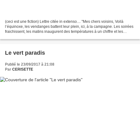
(ceci est une fiction) Lettre citée in extenso.... "Mes chers voisins, Voilà
l’équinoxe, les vendanges battent leur plein, ici, à la campagne. Les soirées
fraichissent, les matins inaugurent des températures à un chiffre et les
champs se parent d’un voile...
Le vert paradis
Publié le 23/09/2017 à 21:08
Par
CERISETTE