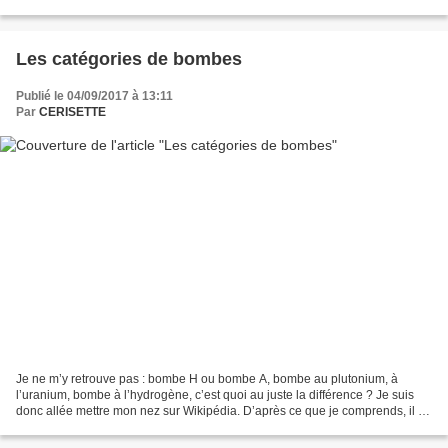
maintenant. Non, cet été, je ne voulais...
Les catégories de bombes
Publié le 04/09/2017 à 13:11
Par
CERISETTE
Je ne m’y retrouve pas : bombe H ou bombe A, bombe au plutonium, à
l’uranium, bombe à l’hydrogène, c’est quoi au juste la différence ? Je suis
donc allée mettre mon nez sur Wikipédia. D’après ce que je comprends, il y
a plusieurs sortes de bombes nucléaires....