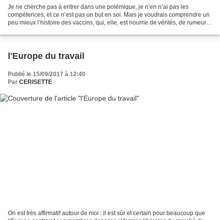
Je ne cherche pas à entrer dans une polémique, je n’en n’ai pas les
compétences, et ce n’est pas un but en soi. Mais je voudrais comprendre un
peu mieux l’histoire des vaccins, qui, elle, est nourrie de vérités, de rumeurs,
d’obsessions, de soupçons,...
l'Europe du travail
Publié le 15/09/2017 à 12:40
Par
CERISETTE
On est très affirmatif autour de moi : il est sûr et certain pour beaucoup que