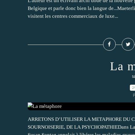
L'auteur est un écrivain archi doué de la nouvelle 
Belgique et parle donc bien la langue de...Maeter
visitent les centres commerciaux de luxe...
La m
s
2
P
ARRETONS D’UTILISER LA METAPHORE DU C
SOURNOISERIE, DE LA PSYCHOPATHIEDans La Mal
Susan Sontag appelait à libérer les maladies graves, 