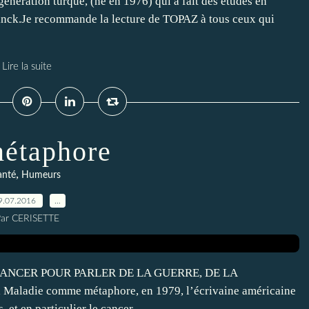
génération turque, (né en 1976) qui a fait des études en
linck.Je recommande la lecture de TOPAZ à tous ceux qui
Lire la suite
étaphore
,
anté
Humeurs
9.07.2016
…
ar CERISETTE
ANCER POUR PARLER DE LA GUERRE, DE LA
adie comme métaphore, en 1979, l’écrivaine américaine
et en particulier le cancer,...