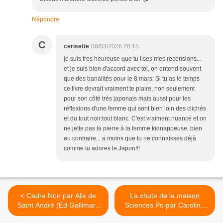
Répondre
C
cerisette
08/03/2026 20:15
je suis tres heureuse que tu lises mes recensions...
et je suis bien d'accord avec toi, on entend souvent
que des banalités pour le 8 mars; Si tu as le temps
ce livre devrait vraiment te plaire, non seulement
pour son côté très japonais mais aussi pour les
réflexions d'une femme qui sont bien loin des clichés
et du tout noir:tout blanc. C'est vraiment nuancé et on
ne jette pas la pierre à la femme kidnappeuse, bien
au contraire....a moins que tu ne connaisses déjà
comme tu adores le Japon!!!
< Cadre Noir par Alix de
La chute de la maison
Saint André (Ed Gallimard
Sciences Po par Caroline
2026)
Beyer (Ed du Cerf 2025) >