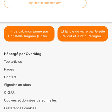
Ajouter un commentaire
< Le cabanon jaune par
Et la joie de vivre par Gisèle
Christelle Angano (Editions
Pelicot et Judith Perrignon,
Rémanence, 2016)
(Flammarion 2026) >
Demythifier les destinations
de rêve
Hébergé par Overblog
Top articles
Pages
Contact
Signaler un abus
C.G.U.
Cookies et données personnelles
Préférences cookies