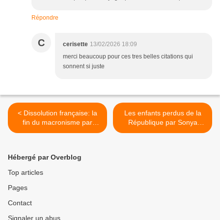
Répondre
C
cerisette
13/02/2026 18:09
merci beaucoup pour ces tres belles citations qui
sonnent si juste
< Dissolution française: la
Les enfants perdus de la
fin du macronisme par
République par Sonya
Olivier Marleix (Robert
Zadig (Ed Fayard 2025) >
Laffont 2025)
Hébergé par Overblog
Top articles
Pages
Contact
Signaler un abus