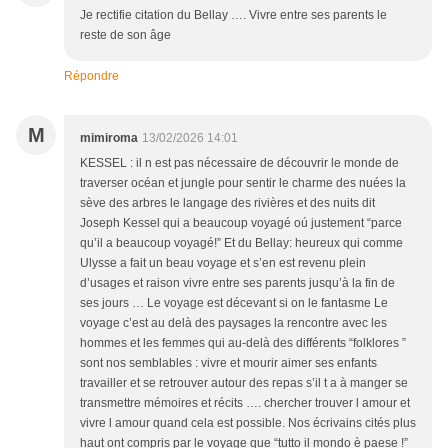
Je rectifie citation du Bellay …. Vivre entre ses parents le
reste de son âge
Répondre
M
mimiroma
13/02/2026 14:01
KESSEL : il n est pas nécessaire de découvrir le monde de
traverser océan et jungle pour sentir le charme des nuées la
sève des arbres le langage des rivières et des nuits dit
Joseph Kessel qui a beaucoup voyagé oú justement “parce
qu’il a beaucoup voyagé!” Et du Bellay: heureux qui comme
Ulysse a fait un beau voyage et s’en est revenu plein
d’usages et raison vivre entre ses parents jusqu’à la fin de
ses jours … Le voyage est décevant si on le fantasme Le
voyage c’est au delà des paysages la rencontre avec les
hommes et les femmes qui au-delà des différents “folklores ”
sont nos semblables : vivre et mourir aimer ses enfants
travailler et se retrouver autour des repas s’il t a à manger se
transmettre mémoires et récits …. chercher trouver l amour et
vivre l amour quand cela est possible. Nos écrivains cités plus
haut ont compris par le voyage que “tutto il mondo è paese !”