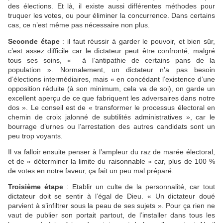
des élections. Et là, il existe aussi différentes méthodes pour
truquer les votes, ou pour éliminer la concurrence. Dans certains
cas, ce n’est même pas nécessaire non plus.
Seconde étape
: il faut réussir à garder le pouvoir, et bien sûr,
c’est assez difficile car le dictateur peut être confronté, malgré
tous ses soins, « à l’antipathie de certains pans de la
population ». Normalement, un dictateur n’a pas besoin
d’élections intermédiaires, mais « en concédant l’existence d’une
opposition réduite (à son minimum, cela va de soi), on garde un
excellent aperçu de ce que fabriquent les adversaires dans notre
dos ». Le conseil est de « transformer le processus électoral en
chemin de croix jalonné de subtilités administratives », car le
bourrage d’urnes ou l’arrestation des autres candidats sont un
peu trop voyants.
Il va falloir ensuite penser à l’ampleur du raz de marée électoral,
et de « déterminer la limite du raisonnable » car, plus de 100 %
de votes en notre faveur, ça fait un peu mal préparé.
Troisième étape
: Etablir un culte de la personnalité, car tout
dictateur doit se sentir à l’égal de Dieu. « Un dictateur doué
parvient à s’infiltrer sous la peau de ses sujets ». Pour ça rien ne
vaut de publier son portait partout, de l’installer dans tous les