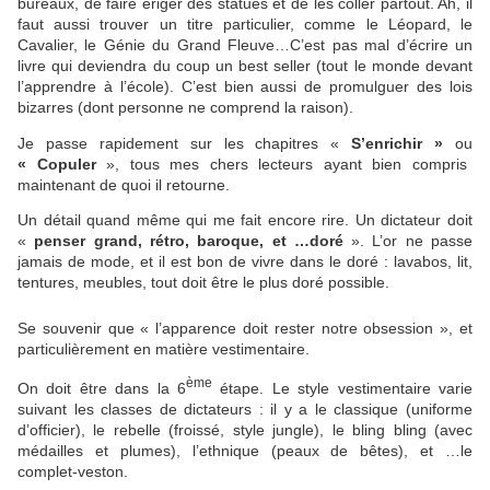
bureaux, de faire ériger des statues et de les coller partout. Ah, il
faut aussi trouver un titre particulier, comme le Léopard, le
Cavalier, le Génie du Grand Fleuve…C’est pas mal d’écrire un
livre qui deviendra du coup un best seller (tout le monde devant
l’apprendre à l’école). C’est bien aussi de promulguer des lois
bizarres (dont personne ne comprend la raison).
Je passe rapidement sur les chapitres «
S’enrichir »
ou
« Copuler
», tous mes chers lecteurs ayant bien compris
maintenant de quoi il retourne.
Un détail quand même qui me fait encore rire. Un dictateur doit
«
penser grand, rétro, baroque, et …doré
». L’or ne passe
jamais de mode, et il est bon de vivre dans le doré : lavabos, lit,
tentures, meubles, tout doit être le plus doré possible.
Se souvenir que « l’apparence doit rester notre obsession », et
particulièrement en matière vestimentaire.
ème
On doit être dans la 6
étape. Le style vestimentaire varie
suivant les classes de dictateurs : il y a le classique (uniforme
d’officier), le rebelle (froissé, style jungle), le bling bling (avec
médailles et plumes), l’ethnique (peaux de bêtes), et …le
complet-veston.