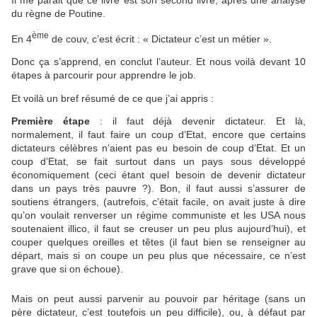
Il me parait que ce livre est son second livre, après une analyse
du règne de Poutine.
ème
En 4
de couv, c’est écrit : « Dictateur c’est un métier ».
Donc ça s’apprend, en conclut l’auteur. Et nous voilà devant 10
étapes à parcourir pour apprendre le job.
Et voilà un bref résumé de ce que j’ai appris :
Première étape
: il faut déjà devenir dictateur. Et là,
normalement, il faut faire un coup d’Etat, encore que certains
dictateurs célèbres n’aient pas eu besoin de coup d’Etat. Et un
coup d’Etat, se fait surtout dans un pays sous développé
économiquement (ceci étant quel besoin de devenir dictateur
dans un pays très pauvre ?). Bon, il faut aussi s’assurer de
soutiens étrangers, (autrefois, c’était facile, on avait juste à dire
qu’on voulait renverser un régime communiste et les USA nous
soutenaient illico, il faut se creuser un peu plus aujourd’hui), et
couper quelques oreilles et têtes (il faut bien se renseigner au
départ, mais si on coupe un peu plus que nécessaire, ce n’est
grave que si on échoue).
Mais on peut aussi parvenir au pouvoir par héritage (sans un
père dictateur, c’est toutefois un peu difficile), ou, à défaut par