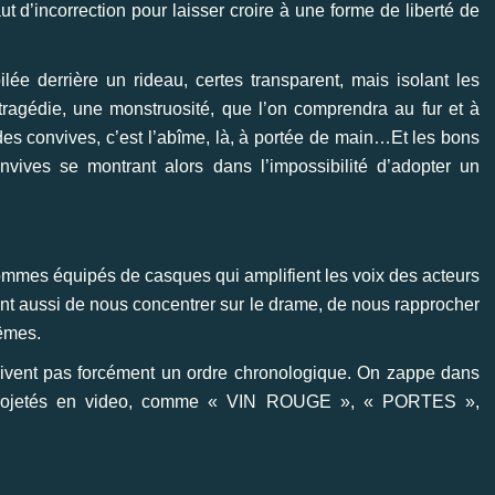
ut d’incorrection pour laisser croire à une forme de liberté de
lée derrière un rideau, certes transparent, mais isolant les
tragédie, une monstruosité, que l’on comprendra au fur et à
des convives, c’est l’abîme, là, à portée de main…Et les bons
onvives se montrant alors dans l’impossibilité d’adopter un
sommes équipés de casques qui amplifient les voix des acteurs
ent aussi de nous concentrer sur le drame, de nous rapprocher
mêmes.
 suivent pas forcément un ordre chronologique. On zappe dans
s projetés en video, comme « VIN ROUGE », « PORTES »,