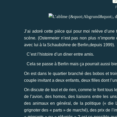
1
P
J’ai adoré cette pièce qui pour moi relève d’une t
scène. (Ostermeier n’est pas non plus n’importe q
avec lui à la
Schaubühne de Berlin,depuis 1999).
C’est l’histoire d’un diner entre amis.
Cela se passe à Berlin mais ça pourrait aussi bi
On est dans le quartier branché des bobos et troi
couple invitant a deux enfants, deux filles dont l’un
On discute de tout et de rien, comme le font tous l
de l’avion, des homos, des liaisons entre les uns 
des animaux en général, de la politique (« die L
grignoter des « parts » de marché), des prix de l’im
« migrants » ou « réfugiés » ? est ce possible que 