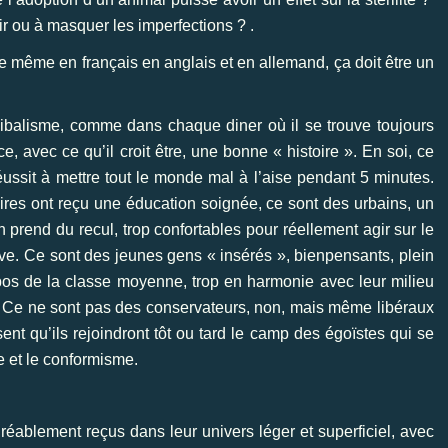
ir ou à masquer les imperfections ? .
le même en français en anglais et en allemand, ça doit être un
nibalisme, comme dans chaque diner où il se trouve toujours
e, avec ce qu’il croit être, une bonne « histoire ». En soi, ce
 réussit à mettre tout le monde mal à l’aise pendant 5 minutes.
aires ont reçu une éducation soignée, ce sont des urbains, un
prend du recul, trop confortables pour réellement agir sur le
ive. Ce sont des jeunes gens « insérés », bienpensants, plein
s de la classe moyenne, trop en harmonie avec leur milieu
s. Ce ne sont pas des conservateurs, non, mais même libéraux
nt qu’ils rejoindront tôt ou tard le camp des égoïstes qui se
 et le conformisme.
ablement reçus dans leur univers léger et superficiel, avec