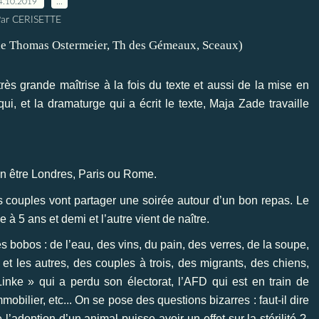
4.10.2019
…
ar CERISETTE
rès grande maîtrise à la fois du texte et aussi de la mise en
ui, et la dramaturge qui a écrit le texte,
Maja Zade travaille
en être Londres, Paris ou Rome.
s couples vont partager une soirée autour d’un bon repas. Le
e à 5 ans et demi et l’autre vient de naître.
es bobos : de l’eau, des vins, du pain, des verres, de la soupe,
et les autres, des couples à trois, des migrants, des chiens,
inke » qui a perdu son électorat, l’AFD qui est en train de
mobilier, etc... On se pose des questions bizarres : faut-il dire
l’adoption d’un animal puisse avoir un effet sur la stérilité ?