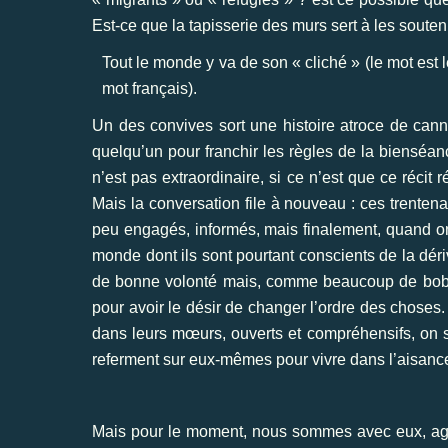
Est-ce que la tapisserie des murs sert à les souten
Tout le monde y va de son « cliché » (le mot est 
mot français).
Un des convives sort une histoire atroce de can
quelqu’un pour franchir les règles de la bienséanc
n’est pas extraordinaire, si ce n’est que ce récit
Mais la conversation file à nouveau : ces trenten
peu engagés, informés, mais finalement, quand on 
monde dont ils sont pourtant conscients de la dér
de bonne volonté mais, comme beaucoup de bobo
pour avoir le désir de changer l’ordre des chose
dans leurs mœurs, ouverts et compréhensifs, on se
referment sur eux-mêmes pour vivre dans l’aisance
Mais pour le moment, nous sommes avec eux, agré