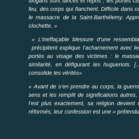
slogans sont lancés et repris ; les portes c
feu, des corps qui flanchent. Difficile dans c
le massacre de la Saint-Barthélemy. Appro
clochette. »
« L’ineffaçable blessure d’une ressembl
précipitent explique l’acharnement avec le
portés au visage des victimes : le massacr
similarité, en défigurant les huguenots. 
consolide les vérités»
« Avant de s’en prendre au corps, la guerre c
sens et les remplit de significations autres
l’est plus exactement, sa religion devien
réformés, leur confession est une « prétendu