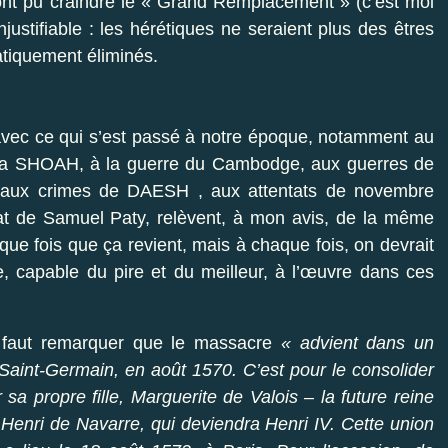
ont pu craindre le « Grand Remplacement » (c’est moi
’injustifiable : les hérétiques ne seraient plus des êtres
atiquement éliminés.
avec ce qui s’est passé à notre époque, notamment au
la SHOAH, à la guerre du Cambodge, aux guerres de
, aux crimes de DAESH , aux attentats de novembre
at de Samuel Paty, relèvent, à mon avis, de la même
ue fois que ça revient, mais à chaque fois, on devrait
ne, capable du pire et du meilleur, à l’œuvre dans ces
il faut remarquer que le massacre
« advient dans un
 Saint-Germain, en août 1570. C’est pour le consolider
sa propre fille, Marguerite de Valois – la future reine
 Henri de Navarre, qui deviendra Henri IV. Cette union