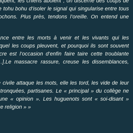
laquent, les chiens aboient ; on discerne des coups de
e tohu bohu d’isoler le signal qui singularise entre tous
chons. Plus près, tendons l’oreille. On entend une
ance entre les morts à venir et les vivants qui les
quel les coups pleuvent, et pourquoi ils sont souvent
e est l’occasion d’enfin faire taire cette troublante
[…].Le massacre rassure, creuse les dissemblances,
ivile attaque les mots, elle les tord, les vide de leur
, tronquées, partisanes. Le « principal » du collège ne
t une « opinion ». Les huguenots sont « soi-disant »
e religion » »