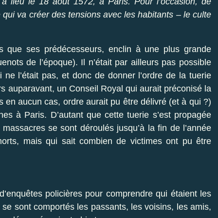
a lieu le 18 août 1572, à Paris. Pour l’occasion, de
qui va créer des tensions avec les habitants – le culte
us que ses prédécesseurs, enclin à une plus grande
enots de l’époque). Il n’était par ailleurs pas possible
 ne l’était pas, et donc de donner l’ordre de la tuerie
urs auparavant, un Conseil Royal qui aurait préconisé la
s en aucun cas, ordre aurait pu être délivré (et à qui ?)
es à Paris. D’autant que cette tuerie s’est propagée
s massacres se sont déroulés jusqu’à la fin de l’année
rts, mais qui sait combien de victimes ont pu être
’enquêtes policières pour comprendre qui étaient les
 se sont comportés les passants, les voisins, les amis,