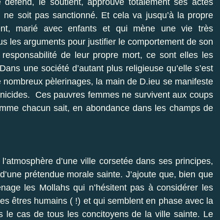
e défend, le soutient, approuve totalement ses actes
l ne soit pas sanctionné. Et cela va jusqu’à la propre
ent, marié avec enfants et qui mène une vie très
s les arguments pour justifier le comportement de son
 responsabilité de leur propre mort, ce sont elles les
Dans une société d’autant plus religieuse qu’elle s’est
e nombreux pèlerinages, la main de D.ieu se manifeste
minicides. Ces pauvres femmes ne survivent aux coups
 comme chacun sait, en abondance dans les champs de
 l’atmosphère d’une ville corsetée dans ses principes,
d’une prétendue morale sainte. J’ajoute que, bien que
énage les Mollahs qui n’hésitent pas à considérer les
s êtres humains ( !) et qui semblent en phase avec la
le cas de tous les concitoyens de la ville sainte. Le