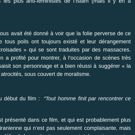
es plus anti-féministes de l’Islam (mais il y en a
e nous avait été donné à voir que la folie perverse de ce
e tous poils ont toujours existé et leur dérangement
croisades » qui se sont traduites par des massacres.
en a profité pour montrer, à l’occasion de scènes très
 saisit son personnage et a bien réussi à suggérer « la
 atrocités, sous couvert de moralisme.
 au début du film :
"Tout homme finit par rencontrer ce
st présenté dans ce film, et qui est probablement plus
té iranienne qui n’est pas seulement complaisante, mais