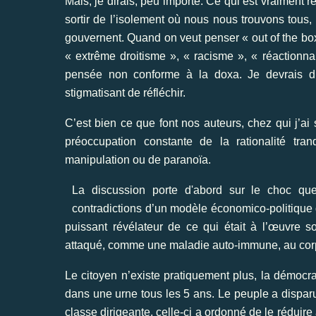
Mais, je dirais, peu importe. Ce qui est vraiment ré
sortir de l’isolement où nous nous trouvons tou
gouvernent. Quand on veut penser « out of the box
« extrême droitisme », « racisme », « réactionna
pensée non conforme à la doxa. Je devrais d’ai
stigmatisant de réfléchir.
C’est bien ce que font nos auteurs, chez qui j’ai su
préoccupation constante de la rationalité tra
manipulation ou de paranoïa.
La discussion porte d'abord sur le choc qu
contradictions d’un modèle économico-politique 
puissant révélateur de ce qui était à l’œuvre so
attaqué, comme une maladie auto-immune, au corps 
Le citoyen n’existe pratiquement plus, la démocr
dans une urne tous les 5 ans. Le peuple a disparu
classe dirigeante, celle-ci a ordonné de le réduire 