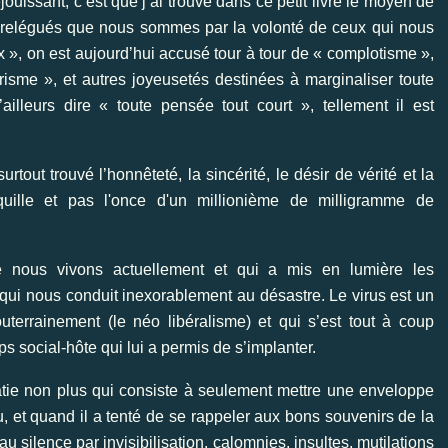
jouissant, c’est que j’ai trouvé dans ce petit livre le moyen de
s, relégués que nous sommes par la volonté de ceux qui nous
 », on est aujourd’hui accusé tour à tour de « complotisme »,
risme », et autres joyeusetés destinées à marginaliser toute
lleurs dire « toute pensée tout court », tellement il est
rtout trouvé l’honnêteté, la sincérité, le désir de vérité et la
nquille et pas l'once d'un millionième de milligramme de
e nous vivons actuellement et qui a mis en lumière les
qui nous conduit inexorablement au désastre. Le virus est un
uterrainement (le néo libéralisme) et qui s’est tout à coup
social-hôte qui lui a permis de s’implanter.
atie non plus qui consiste à seulement mettre une enveloppe
, et quand il a tenté de se rappeler aux bons souvenirs de la
au silence par invisibilisation, calomnies, insultes, mutilations