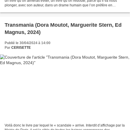
un livre qu’on aimerait éviter, un livre qu’on redoute, parce qu’il va nous
plonger, avec son auteur, dans un drame humain que l’on préfère en
général, tenir à distance. Il...
Transmania (Dora Moutot, Marguerite Stern, Ed
Magnus, 2024)
Publié le 30/04/2024 à 14:00
Par
CERISETTE
Voilà donc le livre par lequel le « scandale » arrive. Interdit d’affichage par la
Mairie de Paris, il est la cible de toutes les haines vengeresses des