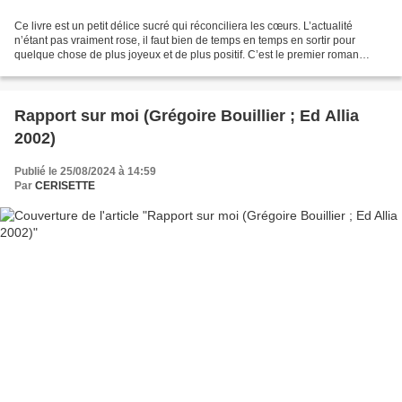
Ce livre est un petit délice sucré qui réconciliera les cœurs. L’actualité
n’étant pas vraiment rose, il faut bien de temps en temps en sortir pour
quelque chose de plus joyeux et de plus positif. C’est le premier roman
d’une dame de 65 ans, une ancienne...
Rapport sur moi (Grégoire Bouillier ; Ed Allia
2002)
Publié le 25/08/2024 à 14:59
Par
CERISETTE