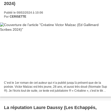
2024)
Publié le 08/02/2024 à 10:06
Par
CERISETTE
C’est le 1er roman de cet auteur qui n’a publié jusqu’à présent que de la
poésie. Victor Malzac est très jeune, 28 ans, et aussi très doué (Normale Sup
!!!). Je l'écris tout de suite, ce texte est jubilatoire !!! « Créatine », c'est le titre,
parce que...
La réputation Laure Daussy (Les Echappés,