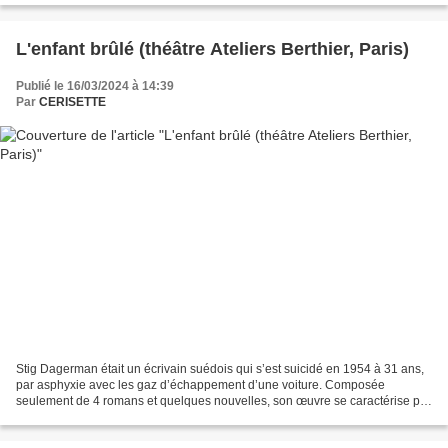
L'enfant brûlé (théâtre Ateliers Berthier, Paris)
Publié le 16/03/2024 à 14:39
Par
CERISETTE
Stig Dagerman était un écrivain suédois qui s’est suicidé en 1954 à 31 ans,
par asphyxie avec les gaz d’échappement d’une voiture. Composée
seulement de 4 romans et quelques nouvelles, son œuvre se caractérise par
un ton mécanique, un style distancé,...