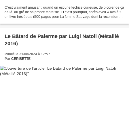
C’est vraiment amusant, quand on est une lectrice curieuse, de picorer de ça
de là, au gré de sa propre fantaisie. Et c’est pourquoi, après avoir « avalé »
un livre très épais (500 pages pour La femme Sauvage dont la recension est
ICI), je voulais me...
Le Bâtard de Palerme par Luigi Natoli (Métailié
2016)
Publié le 21/08/2024 à 17:57
Par
CERISETTE