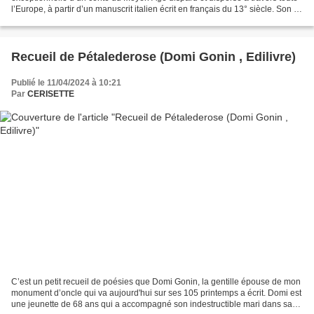
l’Europe, à partir d’un manuscrit italien écrit en français du 13° siècle. Son «
inventeur » est...
Recueil de Pétalederose (Domi Gonin , Edilivre)
Publié le 11/04/2024 à 10:21
Par
CERISETTE
C’est un petit recueil de poésies que Domi Gonin, la gentille épouse de mon
monument d’oncle qui va aujourd'hui sur ses 105 printemps a écrit. Domi est
une jeunette de 68 ans qui a accompagné son indestructible mari dans sa