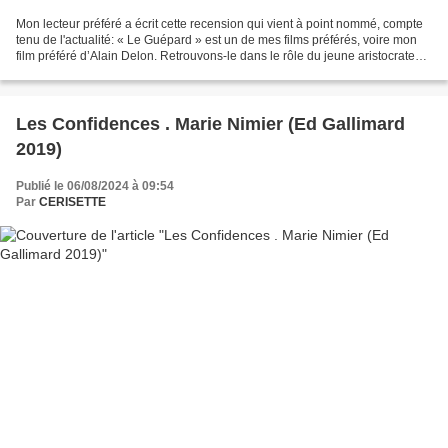
Mon lecteur préféré a écrit cette recension qui vient à point nommé, compte
tenu de l'actualité: « Le Guépard » est un de mes films préférés, voire mon
film préféré d’Alain Delon. Retrouvons-le dans le rôle du jeune aristocrate
Tancrède : « Il n’avait...
Les Confidences . Marie Nimier (Ed Gallimard
2019)
Publié le 06/08/2024 à 09:54
Par
CERISETTE