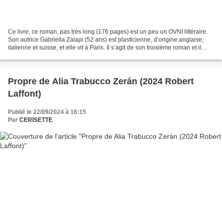
Ce livre, ce roman, pas très long (176 pages) est un peu un OVNI littéraire.
Son autrice Gabriella Zalapi (52 ans) est plasticienne, d’origine anglaise,
italienne et suisse, et elle vit à Paris. Il s’agit de son troisième roman et il
semblerait qu’elle...
Propre de Alia Trabucco Zerán (2024 Robert
Laffont)
Publié le 22/09/2024 à 16:15
Par
CERISETTE