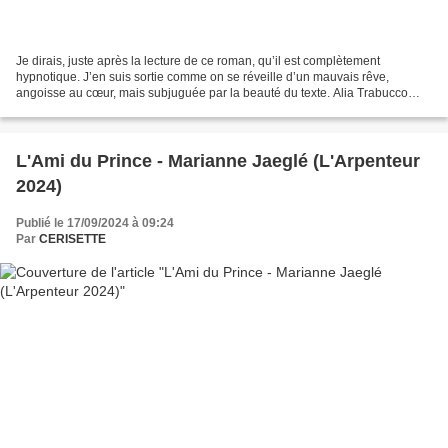
Je dirais, juste après la lecture de ce roman, qu’il est complètement
hypnotique. J’en suis sortie comme on se réveille d’un mauvais rêve,
angoisse au cœur, mais subjuguée par la beauté du texte. Alia Trabucco
Zerán est chilienne, elle a la quarantaine...
L'Ami du Prince - Marianne Jaeglé (L'Arpenteur
2024)
Publié le 17/09/2024 à 09:24
Par
CERISETTE