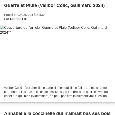
Guerre et Pluie (Velibor Colic, Gallimard 2024)
Publié le 12/02/2024 à 21:30
Par
CERISETTE
Velibor Čolić m’est cher. Il me parle, il m’émeut, il me fait rire, il me charme,
car, chaque fois que je lis un de ses livres, j’ai l’impression qu’il se livre tout
entier. Ce qui, bien évidemment, ne peut pas être totalement vrai. C’est un
très grand...
Annabelle la coccinelle qui n'aimait pas ses pois