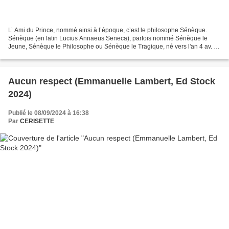
L’ Ami du Prince, nommé ainsi à l’époque, c’est le philosophe Sénèque.
Sénèque (en latin Lucius Annaeus Seneca), parfois nommé Sénèque le
Jeune, Sénèque le Philosophe ou Sénèque le Tragique, né vers l'an 4 av. J.-
C. à Corduba (Cordoue, en Andalousie où...
Aucun respect (Emmanuelle Lambert, Ed Stock
2024)
Publié le 08/09/2024 à 16:38
Par
CERISETTE