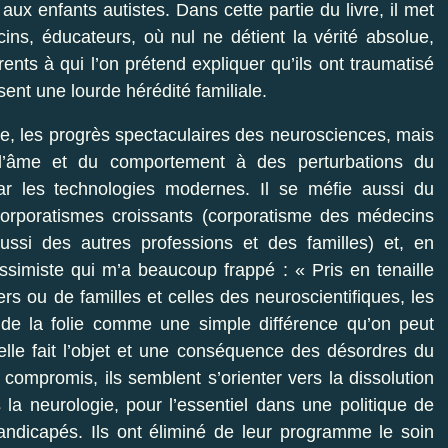
x enfants autistes. Dans cette partie du livre, il met
ns, éducateurs, où nul ne détient la vérité absolue,
ents à qui l’on prétend expliquer qu’ils ont traumatisé
sent une lourde hérédité familiale.
re, les progrès spectaculaires des neurosciences, mais
l’âme et du comportement à des perturbations du
ar les technologies modernes. Il se méfie aussi du
 corporatismes croissants (corporatisme des médecins
aussi des autres professions et des familles) et, en
essimiste qui m’a beaucoup frappé : « Pris en tenaille
rs ou de familles et celles des neuroscientifiques, les
n de la folie comme une simple différence qu’on peut
 elle fait l’objet et une conséquence des désordres du
ompromis, ils semblent s’orienter vers la dissolution
 la neurologie, pour l’essentiel dans une politique de
handicapés. Ils ont éliminé de leur programme le soin