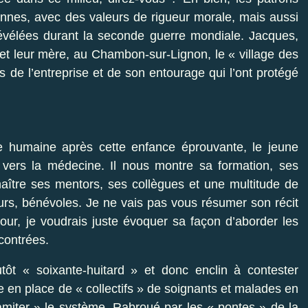
ennes, avec des valeurs de rigueur morale, mais aussi
révélées durant la seconde guerre mondiale. Jacques,
 et leur mère, au Chambon-sur-Lignon, le « village des
s de l’entreprise et de son entourage qui l’ont protégé
ce humaine après cette enfance éprouvante, le jeune
vers la médecine. Il nous montre sa formation, ses
aître ses mentors, ses collègues et une multitude de
urs, bénévoles. Je ne vais pas vous résumer son récit
our, je voudrais juste évoquer sa façon d’aborder les
ncontrées.
ôt « soixante-huitard » et donc enclin à contester
ise en place de « collectifs » de soignants et malades en
namiter » le système. Rabroué par les « pontes » de la