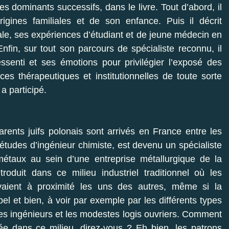
mes dominants successifs, dans le livre. Tout d’abord, il
igines familiales et de son enfance. Puis il décrit
e, ses expériences d’étudiant et de jeune médecin en
nfin, sur tout son parcours de spécialiste reconnu, il
ssenti et ses émotions pour privilégier l’exposé des
s thérapeutiques et institutionnelles de toute sorte
a participé.
arents juifs polonais sont arrivés en France entre les
études d’ingénieur chimiste, est devenu un spécialiste
étaux au sein d’une entreprise métallurgique de la
roduit dans ce milieu industriel traditionnel où les
ivaient à proximité les uns des autres, même si la
 bel et bien, à voir par exemple par les différents types
 des ingénieurs et les modestes logis ouvriers. Comment
grée dans ce milieu, direz-vous ? Eh bien, les patrons