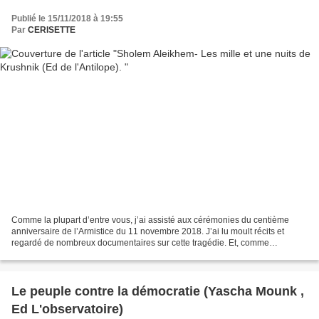
Publié le 15/11/2018 à 19:55
Par
CERISETTE
Comme la plupart d’entre vous, j’ai assisté aux cérémonies du centième
anniversaire de l’Armistice du 11 novembre 2018. J’ai lu moult récits et
regardé de nombreux documentaires sur cette tragédie. Et, comme
beaucoup aussi, j’ai pensé avec émotion à mes...
Le peuple contre la démocratie (Yascha Mounk ,
Ed L'observatoire)