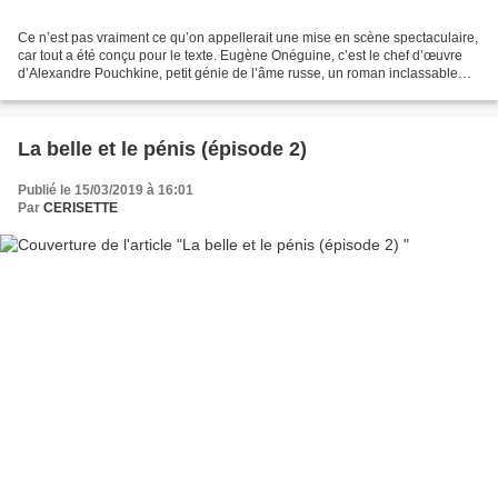
Ce n’est pas vraiment ce qu’on appellerait une mise en scène spectaculaire,
car tout a été conçu pour le texte. Eugène Onéguine, c’est le chef d’œuvre
d’Alexandre Pouchkine, petit génie de l’âme russe, un roman inclassable
que son auteur a mis 10 ans...
La belle et le pénis (épisode 2)
Publié le 15/03/2019 à 16:01
Par
CERISETTE