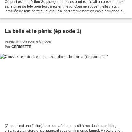
Ce post est une fiction Se plonger dans ses photos, c’était un passe-temps
sans prise de tête pour les trajets en métro. Comme souvent, elle s’était
installée de telle sorte qu’elle puisse sortir facilement en cas d’affluence. Sur
les strapontins de l’espace...
La belle et le pénis (épisode 1)
Publié le 15/03/2019 à 15:20
Par
CERISETTE
(Ce post est une fiction) Le métro aérien passait à ras des immeubles,
enjambait la rivière et s’engageait sous un immense tunnel. A côté d’elle,