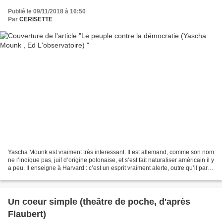
Publié le 09/11/2018 à 16:50
Par
CERISETTE
Yascha Mounk est vraiment très interessant. Il est allemand, comme son nom
ne l’indique pas, juif d’origine polonaise, et s’est fait naturaliser américain il y
a peu. Il enseigne à Harvard : c’est un esprit vraiment alerte, outre qu’il parle
beaucoup...
Un coeur simple (theâtre de poche, d'après
Flaubert)