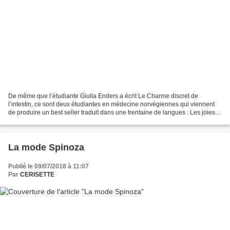
De même que l’étudiante Giulia Enders a écrit Le Charme discret de
l’intestin, ce sont deux étudiantes en médecine norvégiennes qui viennent
de produire un best seller traduit dans une trentaine de langues : Les joies
d’en bas , autrement tout ce que...
La mode Spinoza
Publié le 09/07/2018 à 11:07
Par
CERISETTE