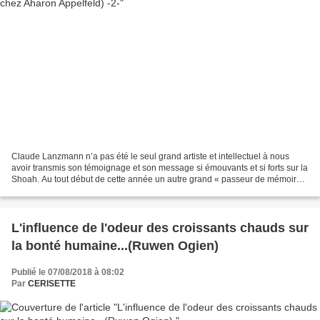
Claude Lanzmann n’a pas été le seul grand artiste et intellectuel à nous
avoir transmis son témoignage et son message si émouvants et si forts sur la
Shoah. Au tout début de cette année un autre grand « passeur de mémoire
», un écrivain, a disparu. C’est...
L'influence de l'odeur des croissants chauds sur
la bonté humaine...(Ruwen Ogien)
Publié le 07/08/2018 à 08:02
Par
CERISETTE