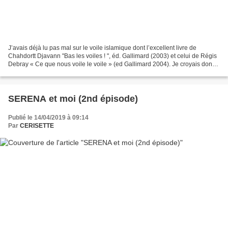
J’avais déjà lu pas mal sur le voile islamique dont l’excellent livre de
Chahdortt Djavann "Bas les voiles ! ", éd. Gallimard (2003) et celui de Régis
Debray « Ce que nous voile le voile » (ed Gallimard 2004). Je croyais donc
avoir bien compris. Regis...
SERENA et moi (2nd épisode)
Publié le 14/04/2019 à 09:14
Par
CERISETTE