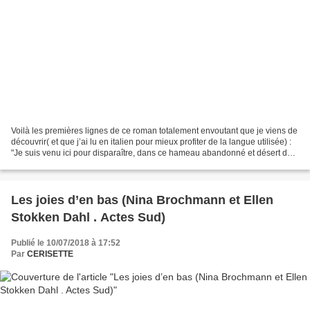
Voilà les premières lignes de ce roman totalement envoutant que je viens de
découvrir( et que j’ai lu en italien pour mieux profiter de la langue utilisée) :
"Je suis venu ici pour disparaître, dans ce hameau abandonné et désert dont
je suis le seul habitant....
Les joies d’en bas (Nina Brochmann et Ellen
Stokken Dahl . Actes Sud)
Publié le 10/07/2018 à 17:52
Par
CERISETTE