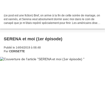
(ce post est une fiction) Bref, on arrive à la fin de cette soirée de mariage, on
est vannés, et Serena veut absolument dormir avec moi dans le coin de
canapé que je m’étais repéré spécialement pour finir. Les américains disent
qu’il y a trois étapes...
SERENA et moi (1er épisode)
Publié le 14/04/2019 à 08:48
Par
CERISETTE