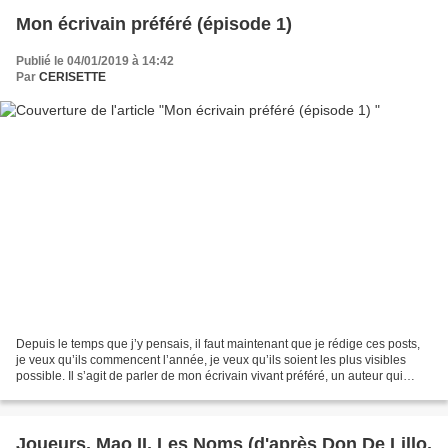
Mon écrivain préféré (épisode 1)
Publié le 04/01/2019 à 14:42
Par
CERISETTE
Depuis le temps que j’y pensais, il faut maintenant que je rédige ces posts,
je veux qu’ils commencent l’année, je veux qu’ils soient les plus visibles
possible. Il s’agit de parler de mon écrivain vivant préféré, un auteur qui
mérite pour moi le prix...
Joueurs, Mao II, Les Noms (d'après Don De Lillo,