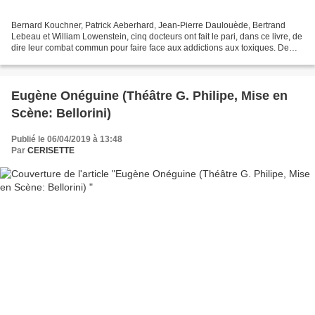
Bernard Kouchner, Patrick Aeberhard, Jean-Pierre Daulouède, Bertrand
Lebeau et William Lowenstein, cinq docteurs ont fait le pari, dans ce livre, de
dire leur combat commun pour faire face aux addictions aux toxiques. De
quoi est il question? Tout d'abord,...
Eugène Onéguine (Théâtre G. Philipe, Mise en
Scène: Bellorini)
Publié le 06/04/2019 à 13:48
Par
CERISETTE