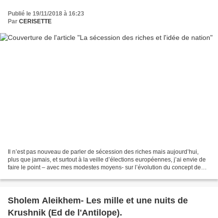
Publié le 19/11/2018 à 16:23
Par
CERISETTE
Il n’est pas nouveau de parler de sécession des riches mais aujourd’hui,
plus que jamais, et surtout à la veille d’élections européennes, j’ai envie de
faire le point – avec mes modestes moyens- sur l’évolution du concept de
nations. Tout d’abord qu’est...
Sholem Aleikhem- Les mille et une nuits de
Krushnik (Ed de l'Antilope).