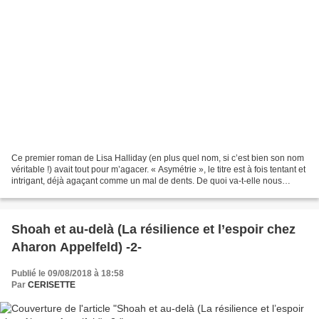
Ce premier roman de Lisa Halliday (en plus quel nom, si c’est bien son nom
véritable !) avait tout pour m’agacer. « Asymétrie », le titre est à fois tentant et
intrigant, déjà agaçant comme un mal de dents. De quoi va-t-elle nous
entretenir, cette auteure...
Shoah et au-delà (La résilience et l’espoir chez
Aharon Appelfeld) -2-
Publié le 09/08/2018 à 18:58
Par
CERISETTE