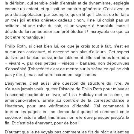
la dérision, qui semble plein d’entrain et de dynamisme, espiègle
comme un enfant, et qui sait se montrer généreux. C’est avec un
peu de stupéfaction par exemple, qu’on lit qu’il choisit de lui faire
un très joli et très onéreux cadeau : non, il ne lui choisit pas un
solitaire, ni une robe du soir, ni un voyage à Honolulu, mais il
décide de lui rembourser son prêt étudiant ! Incroyable ce que ça
doit être romantique !
Philip Roth, si c’est bien lui, ce que je crois tout à fait, n’est en
aucun cas caricaturé, ni encensé non plus d’ailleurs. Cet aspect
du livre est le plus réussi, indéniablement. Elle sait nous le rendre
« vivant », par des petites « vidéos » banales, non dépourvues
d’obscénité (l’obscénité c’est de mettre sur la scène ce qui ne doit
pas y être), mais extraordinairement signifiantes..
L’asymétrie, c’est aussi une question de structure du livre. Je
n’aurais jamais voulu quitter l’histoire de Philip Roth pour m’avaler
la seconde partie de ce livre, où Lisa Halliday met en scène, un
américano-irakien, arrêté au contrôle de la correspondance à
Heathrow, pour une vérification d’identité. J’ai commencé à
tourner les pages, en me demandant quand et comment cette
seconde histoire allait finir, mais non elle dure presque jusqu’à la
fin. Et c’est très énervant, pour de bon !
D’autant que je ne voyais pas comment les fils du récit allaient se