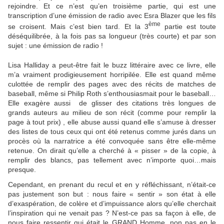
rejoindre. Et ce n’est qu’en troisième partie, qui est une
transcription d’une émission de radio avec Esra Blazer que les fils
ème
se croisent. Mais c’est bien tard. Et la 3
partie est toute
déséquilibrée, à la fois pas sa longueur (très courte) et par son
sujet : une émission de radio !
Lisa Halliday a peut-être fait le buzz littéraire avec ce livre, elle
m’a vraiment prodigieusement horripilée. Elle est quand même
culottée de remplir des pages avec des récits de matches de
baseball, même si Philip Roth s’enthousiasmait pour le baseball…
Elle exagère aussi de glisser des citations très longues de
grands auteurs au milieu de son récit (comme pour remplir la
page à tout prix) , elle abuse aussi quand elle s’amuse à dresser
des listes de tous ceux qui ont été retenus comme jurés dans un
procès où la narratrice a été convoquée sans être elle-même
retenue. On dirait qu’elle a cherché à « pisser » de la copie, à
remplir des blancs, pas tellement avec n’importe quoi…mais
presque.
Cependant, en prenant du recul et en y réfléchissant, n’était-ce
pas justement son but : nous faire « sentir » son état à elle
d’exaspération, de colère et d’impuissance alors qu’elle cherchait
l’inspiration qui ne venait pas ? N’est-ce pas sa façon à elle, de
nous faire ressentir qui était le GRAND Homme, non pas en le