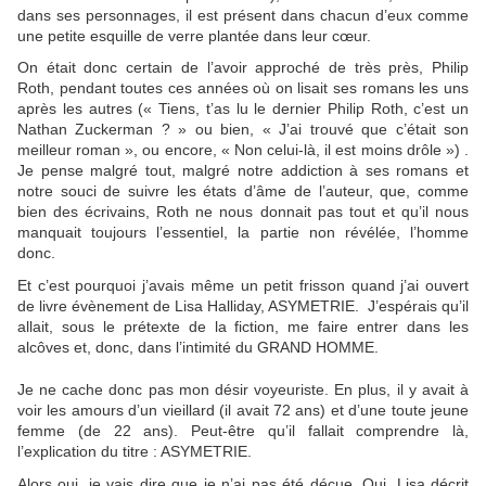
dans ses personnages, il est présent dans chacun d’eux comme
une petite esquille de verre plantée dans leur cœur.
On était donc certain de l’avoir approché de très près, Philip
Roth, pendant toutes ces années où on lisait ses romans les uns
après les autres (« Tiens, t’as lu le dernier Philip Roth, c’est un
Nathan Zuckerman ? » ou bien, « J’ai trouvé que c’était son
meilleur roman », ou encore, « Non celui-là, il est moins drôle ») .
Je pense malgré tout, malgré notre addiction à ses romans et
notre souci de suivre les états d’âme de l’auteur, que, comme
bien des écrivains, Roth ne nous donnait pas tout et qu’il nous
manquait toujours l’essentiel, la partie non révélée, l’homme
donc.
Et c’est pourquoi j’avais même un petit frisson quand j’ai ouvert
de livre évènement de Lisa Halliday, ASYMETRIE. J’espérais qu’il
allait, sous le prétexte de la fiction, me faire entrer dans les
alcôves et, donc, dans l’intimité du GRAND HOMME.
Je ne cache donc pas mon désir voyeuriste. En plus, il y avait à
voir les amours d’un vieillard (il avait 72 ans) et d’une toute jeune
femme (de 22 ans). Peut-être qu’il fallait comprendre là,
l’explication du titre : ASYMETRIE.
Alors oui, je vais dire que je n’ai pas été déçue. Oui, Lisa décrit