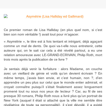
Ce premier roman de Lisa Halliday (en plus quel nom, si c’est
bien son nom véritable !) avait tout pour m’agacer.
« Asymétrie », le titre est à fois tentant et intrigant, déjà agaçant
comme un mal de dents. De quoi va-t-elle nous entretenir, cette
auteure qui, on le sait car cela a été révélé partout, a eu une
relation amoureuse avec LE-GRAND-ECRIVAIN, Philip Roth, mort
trois mois après la publication de ce livre ?
Je sentais déjà venir la forfaiture : alors Madame, on couche
avec un vieillard de génie et voilà qu’on devient écrivain ? En
même temps, j’avais bien envie, et c’est humain, non ?, d’en
apprendre un peu plus sur celui que le monde entier admirait, et
croyait connaître puisqu’il s’était finalement assez longuement
promené tout nu sous nos yeux de lecteur ? Car, au fil de ses
presque 30 romans, Philip Roth nous a livré plus qu’un portrait de
New York (auquel il était si attaché que la ville me semble être
révélatrice de toute sa personnalité), il s’est dévoilé, il a existé