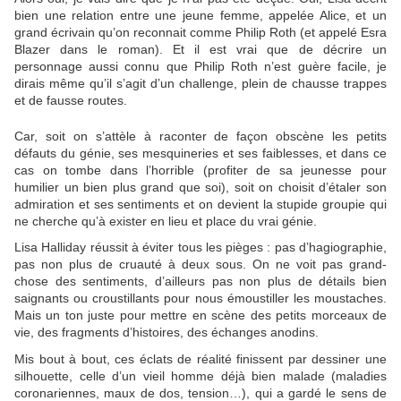
bien une relation entre une jeune femme, appelée Alice, et un
grand écrivain qu’on reconnait comme Philip Roth (et appelé Esra
Blazer dans le roman). Et il est vrai que de décrire un
personnage aussi connu que Philip Roth n’est guère facile, je
dirais même qu’il s’agit d’un challenge, plein de chausse trappes
et de fausse routes.
Car, soit on s’attèle à raconter de façon obscène les petits
défauts du génie, ses mesquineries et ses faiblesses, et dans ce
cas on tombe dans l’horrible (profiter de sa jeunesse pour
humilier un bien plus grand que soi), soit on choisit d’étaler son
admiration et ses sentiments et on devient la stupide groupie qui
ne cherche qu’à exister en lieu et place du vrai génie.
Lisa Halliday réussit à éviter tous les pièges : pas d’hagiographie,
pas non plus de cruauté à deux sous. On ne voit pas grand-
chose des sentiments, d’ailleurs pas non plus de détails bien
saignants ou croustillants pour nous émoustiller les moustaches.
Mais un ton juste pour mettre en scène des petits morceaux de
vie, des fragments d’histoires, des échanges anodins.
Mis bout à bout, ces éclats de réalité finissent par dessiner une
silhouette, celle d’un vieil homme déjà bien malade (maladies
coronariennes, maux de dos, tension…), qui a gardé le sens de