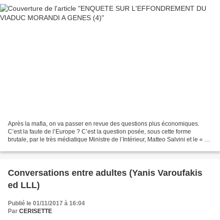
Après la mafia, on va passer en revue des questions plus économiques.
C’est la faute de l’Europe ? C’est la question posée, sous cette forme
brutale, par le très médiatique Ministre de l’Intérieur, Matteo Salvini et le « 5
étoiles » Luigi Di Maio. Ils...
Conversations entre adultes (Yanis Varoufakis
ed LLL)
Publié le 01/11/2017 à 16:04
Par
CERISETTE