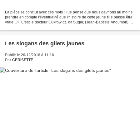
La pièce se conclut avec ces mots : «Je pense que nous devrions au moins
prendre en compte l'éventualité que l'histoire de cette jeune fille puisse être
vraie…». C'est le docteur Cukrowicz, dit Sugar, (Jean-Baptiste Anoumon) qui
les énonce, après le récit,...
Les slogans des gilets jaunes
Publié le 20/12/2018 à 11:16
Par
CERISETTE