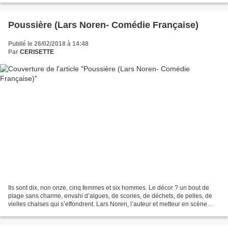
Poussière (Lars Noren- Comédie Française)
Publié le 26/02/2018 à 14:48
Par
CERISETTE
Ils sont dix, non onze, cinq femmes et six hommes. Le décor ? un bout de
plage sans charme, envahi d’algues, de scories, de déchets, de pelles, de
vielles chaises qui s’effondrent. Lars Noren, l’auteur et metteur en scène
explique qu’il s’agit d’une plage...