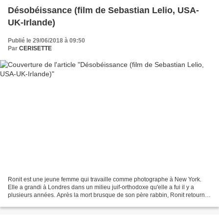
Désobéissance (film de Sebastian Lelio, USA-
UK-Irlande)
Publié le 29/06/2018 à 09:50
Par
CERISETTE
Ronit est une jeune femme qui travaille comme photographe à New York.
Elle a grandi à Londres dans un milieu juif-orthodoxe qu'elle a fui il y a
plusieurs années. Après la mort brusque de son père rabbin, Ronit retourne
au Royaume Uni pour assister aux...