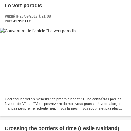
Le vert paradis
Publié le 23/09/2017 à 21:08
Par
CERISETTE
Ceci est une fiction "Veneris nec praemia noris": "Tu ne connaîtras pas les
faveurs de Vénus." Vous pouvez rire de moi, vous gausser à votre aise, je
n’ai pas peur, je ne redoute rien, ni vos larmes ni vos soupirs et pas plus
votre atroce façon de juger,...
Crossing the borders of time (Leslie Maitland)