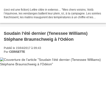
(ceci est une fiction) Lettre citée in extenso.... "Mes chers voisins, Voilà
l’équinoxe, les vendanges battent leur plein, ici, à la campagne. Les soirées
fraichissent, les matins inaugurent des températures à un chiffre et les
champs se parent d’un voile...
Soudain l’été dernier (Tenessee Williams)
Stéphane Braunschweig à l'Odéon
Publié le 15/04/2017 à 09:43
Par
CERISETTE