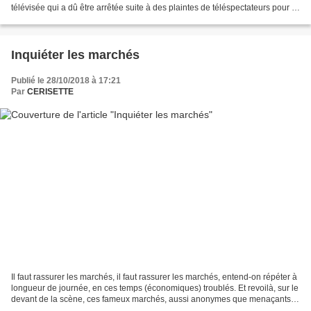
télévisée qui a dû être arrêtée suite à des plaintes de téléspectateurs pour la
violence (!) des propos et...
Inquiéter les marchés
Publié le 28/10/2018 à 17:21
Par
CERISETTE
Il faut rassurer les marchés, il faut rassurer les marchés, entend-on répéter à
longueur de journée, en ces temps (économiques) troublés. Et revoilà, sur le
devant de la scène, ces fameux marchés, aussi anonymes que menaçants,
et surtout investis d’un...