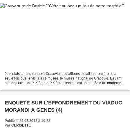
Je n’étais jamais venue à Cracovie, et d’ailleurs c’était la première et la
seule fois que je visitais ce musée, le musée national de Cracovie. Devant
moi des toiles du XIX ème et XX ème siècle, c’est un musée d’art moderne.
Aucun repère, je ne connais...
ENQUETE SUR L'EFFONDREMENT DU VIADUC
MORANDI A GENES (4)
Publié le 25/08/2018 à 10:23
Par
CERISETTE