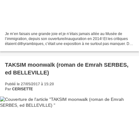
Je m’en faisais une grande joie et je n’étais jamais allée au Musée de
l’immigration, depuis son ouverture/inauguration en 2014! Et les critiques
étaient dithyrambiques, c’était une exposition à ne surtout pas manquer. De
prime abord, je dirais que oui,...
TAKSIM moonwalk (roman de Emrah SERBES,
ed BELLEVILLE)
Publié le 27/05/2017 à 15:20
Par
CERISETTE