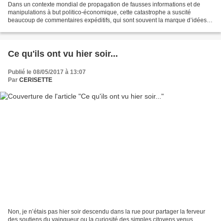
Dans un contexte mondial de propagation de fausses informations et de
manipulations à but politico-économique, cette catastrophe a suscité
beaucoup de commentaires expéditifs, qui sont souvent la marque d’idées
reçues. En voici quelques-unes. 1ère idée...
Ce qu'ils ont vu hier soir...
Publié le 08/05/2017 à 13:07
Par
CERISETTE
Non, je n’étais pas hier soir descendu dans la rue pour partager la ferveur
des soutiens du vainqueur ou la curiosité des simples citoyens venus