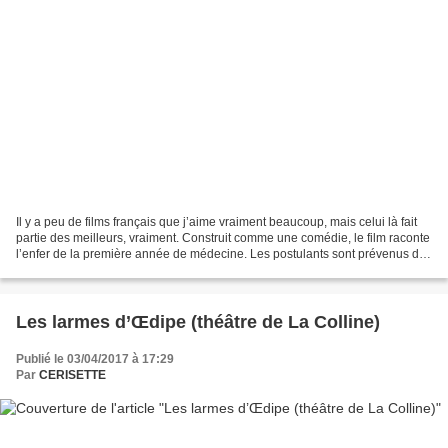
Il y a peu de films français que j’aime vraiment beaucoup, mais celui là fait
partie des meilleurs, vraiment. Construit comme une comédie, le film raconte
l’enfer de la première année de médecine. Les postulants sont prévenus dès
le premier cours : sur...
Les larmes d’Œdipe (théâtre de La Colline)
Publié le 03/04/2017 à 17:29
Par
CERISETTE