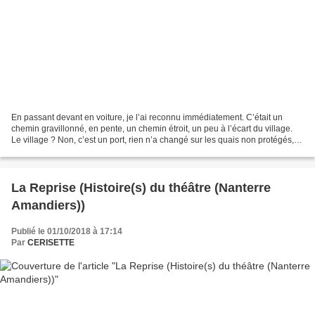
En passant devant en voiture, je l’ai reconnu immédiatement. C’était un
chemin gravillonné, en pente, un chemin étroit, un peu à l’écart du village.
Le village ? Non, c’est un port, rien n’a changé sur les quais non protégés, si
ce n’est que je ne me...
La Reprise (Histoire(s) du théâtre (Nanterre
Amandiers))
Publié le 01/10/2018 à 17:14
Par
CERISETTE