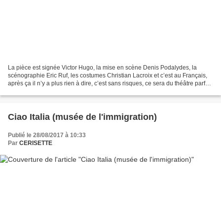
La pièce est signée Victor Hugo, la mise en scène Denis Podalydes, la
scénographie Eric Ruf, les costumes Christian Lacroix et c’est au Français,
après ça il n’y a plus rien à dire, c’est sans risques, ce sera du théâtre parfait.
Je vais plutôt écrire...
Ciao Italia (musée de l'immigration)
Publié le 28/08/2017 à 10:33
Par
CERISETTE