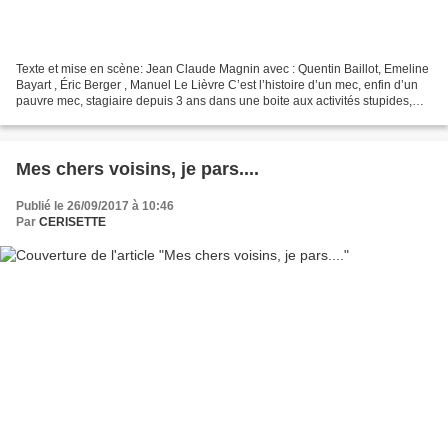
Texte et mise en scène: Jean Claude Magnin avec : Quentin Baillot, Emeline
Bayart , Éric Berger , Manuel Le Lièvre C’est l’histoire d’un mec, enfin d’un
pauvre mec, stagiaire depuis 3 ans dans une boite aux activités stupides,
même pas marié, même pas...
Mes chers voisins, je pars....
Publié le 26/09/2017 à 10:46
Par
CERISETTE