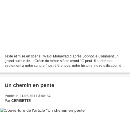
Texte et mise en scène : Wajdi Mouawad d’après Sophocle Comment un
grand auteur de la Grèce du Vème siècle avant JC peut -il parler, non
seulement à notre culture (nos références, notre histoire, notre utilisation des
grands mythes) mais aussi à notre...
Un chemin en pente
Publié le 21/05/2017 à 08:34
Par
CERISETTE