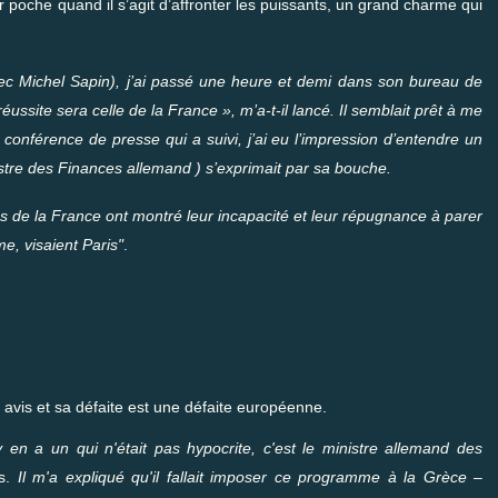
 poche quand il s’agit d’affronter les puissants, un grand charme qui
vec Michel Sapin), j’ai passé une heure et demi dans son bureau de
ssite sera celle de la France », m’a-t-il lancé. Il semblait prêt à me
a conférence de presse qui a suivi, j’ai eu l’impression d’entendre un
tre des Finances allemand ) s’exprimait par sa bouche.
tes de la France ont montré leur incapacité et leur répugnance à parer
e, visaient Paris"
.
 avis et sa défaite est une défaite européenne.
 en a un qui n'était pas hypocrite, c'est le ministre allemand des
is.
Il m'a expliqué qu'il fallait imposer ce programme à la Grèce –