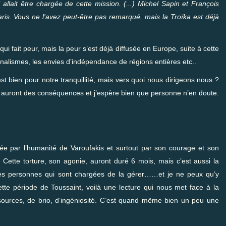
allait être chargée de cette mission. (...) Michel Sapin et François
aris. Vous ne l'avez peut-être pas remarqué, mais la Troïka est déjà
 fait peur, mais la peur s’est déjà diffusée en Europe, suite à cette
nalismes, les envies d’indépendance de régions entières etc..
st bien pour notre tranquillité, mais vers quoi nous dirigeons nous ?
tie auront des conséquences et j’espère bien que personne n’en doute.
onnée par l’humanité de Varoufakis et surtout par son courage et son
Cette torture, son agonie, auront duré 6 mois, mais c’est aussi la
, des personnes qui sont chargées de la gérer……et je ne peux qu’y
ette période de Toussaint, voilà une lecture qui nous met face à la
sources, de brio, d’ingéniosité. C’est quand même bien un peu une