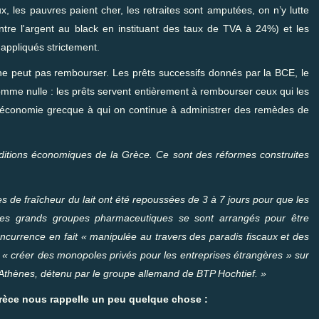
, les pauvres paient cher, les retraites sont amputées, on n’y lutte
ntre l'argent au black en instituant des taux de TVA à 24%) et les
 appliqués strictement.
e ne peut pas rembourser. Les prêts successifs donnés par la BCE, le
somme nulle : les prêts servent entièrement à rembourser ceux qui les
 l’économie grecque à qui on continue à administrer des remèdes de
ditions économiques de la Grèce. Ce sont des réformes construites
es de fraîcheur du lait ont été repoussées de 3 à 7 jours pour que les
t. Les grands groupes pharmaceutiques se sont arrangés pour être
oncurrence en fait « manipulée au travers des paradis fiscaux et des
ur « créer des monopoles privés pour les entreprises étrangères » sur
 d'Athènes, détenu par le groupe allemand de BTP Hochtief. »
 Grèce nous rappelle un peu quelque chose :