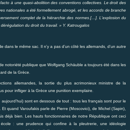
acto à une quasi-abolition des conventions collectives. Le droit des
ives nationales a été formellement abrogé, et les accords de branche
nversement complet de la hiérarchie des normes.[…]. L'explosion du
érégulation du droit du travail. » Y.
Katrougalos
de dans le même sac. Il n’y a pas d’un côté les allemands, d’un autre
st de notoriété publique que Wolfgang Schäuble a toujours été dans les
égard de la Grèce.
ions allemandes, la sortie du plus acrimonieux ministre de la
s pour infliger à la Grèce une punition exemplaire.
aujourd’hui) sont en dessous de tout : tous les français sont pour le
. Et quand Varoufakis parle de Pierre (Moscovici), de Michel (Sapin),
ais déjà bien. Les hauts fonctionnaires de notre République ont ceci
cole : une prudence qui confine à la pleutrerie, une idéologie