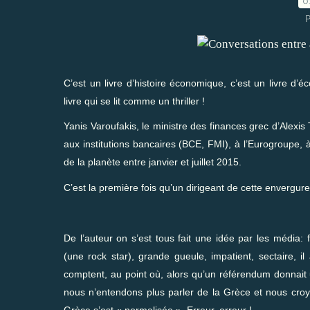
0
P
C’est un livre d’histoire économique, c’est un livre d’é
livre qui se lit comme un thriller !
Yanis Varoufakis, le ministre des finances grec d’Alexi
aux institutions bancaires (BCE, FMI), à l’Eurogroupe,
de la planète entre janvier et juillet 2015.
C’est la première fois qu’un dirigeant de cette envergur
De l’auteur on s’est tous fait une idée par les média:
(une rock star), grande gueule, impatient, sectaire, i
comptent, au point où, alors qu’un référendum donnait u
nous n’entendons plus parler de la Grèce et nous croyo
Grèce s’est « normalisée ». Erreur, erreur !