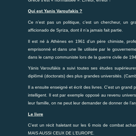
Qui est Yanis Varoufakis ?
Ce n’est pas un politique, c’est un chercheur, un gr
afficionado de Syriza, dont il n’a jamais fait partie.
Il est né à Athènes en 1961 d’un père chimiste, profes
emprisonné et dans une île utilisée par le gouverneme
dans le camp communiste lors de la guerre civile de 19
Yánis Varoufákis a suivi toutes ses études supérieur
diplômé (doctorats) des plus grandes universités. (Camb
Il a ensuite enseigné et écrit des livres. C’est un grand 
intelligent.
Il est par exemple opposé au revenu univers
leur famille, on ne peut leur demander de donner de l’arg
Le livre
C’est un récit haletant sur les 6 mois de combat acha
MAIS AUSSI CEUX DE L’EUROPE.