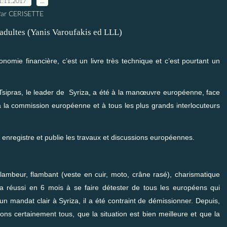
1.11.2017
…
ar CERISETTE
conomie financière, c’est un livre très technique et c’est pourtant un
s Tsipras, le leader de Syriza, a été à la manœuvre européenne, face
 à la commission européenne et à tous les plus grands interlocuteurs
e enregistre et publie les travaux et discussions européennes.
 flambeur, flambant (veste en cuir, moto, crâne rasé), charismatique
l a réussi en 6 mois à se faire détester de tous les européens qui
n mandat clair à Syriza, il a été contraint de démissionner. Depuis,
ns certainement tous, que la situation est bien meilleure et que la