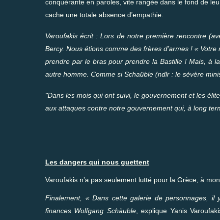
conquérante en paroles, vite rangée dans le fond de leur
cache une totale absence d’empathie.
Varoufakis écrit : Lors de notre première rencontre (a
Bercy. Nous étions comme des frères d’armes ! « Votre réu
prendre par le bras pour prendre la Bastille ! Mais, à l
autre homme. Comme si Schaüble (ndlr : le sévère minis
"Dans les mois qui ont suivi, le gouvernement et les éli
aux attaques contre notre gouvernement qui, à long term
Les dangers qui nous guettent
Varoufakis n’a pas seulement lutté pour la Grèce, à mon
Finalement, « Dans cette galerie de personnages, il y
finances Wolfgang Schäuble
, explique Yanis Varoufak