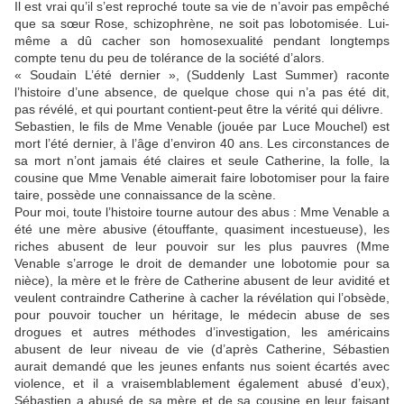
Il est vrai qu’il s’est reproché toute sa vie de n’avoir pas empêché
que sa sœur Rose, schizophrène, ne soit pas lobotomisée. Lui-
même a dû cacher son homosexualité pendant longtemps
compte tenu du peu de tolérance de la société d’alors.
« Soudain L’été dernier », (Suddenly Last Summer) raconte
l’histoire d’une absence, de quelque chose qui n’a pas été dit,
pas révélé, et qui pourtant contient-peut être la vérité qui délivre.
Sebastien, le fils de Mme Venable (jouée par Luce Mouchel) est
mort l’été dernier, à l’âge d’environ 40 ans. Les circonstances de
sa mort n’ont jamais été claires et seule Catherine, la folle, la
cousine que Mme Venable aimerait faire lobotomiser pour la faire
taire, possède une connaissance de la scène.
Pour moi, toute l’histoire tourne autour des abus : Mme Venable a
été une mère abusive (étouffante, quasiment incestueuse), les
riches abusent de leur pouvoir sur les plus pauvres (Mme
Venable s’arroge le droit de demander une lobotomie pour sa
nièce), la mère et le frère de Catherine abusent de leur avidité et
veulent contraindre Catherine à cacher la révélation qui l’obsède,
pour pouvoir toucher un héritage, le médecin abuse de ses
drogues et autres méthodes d’investigation, les américains
abusent de leur niveau de vie (d’après Catherine, Sébastien
aurait demandé que les jeunes enfants nus soient écartés avec
violence, et il a vraisemblablement également abusé d’eux),
Sébastien a abusé de sa mère et de sa cousine en leur faisant