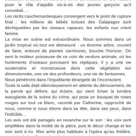
jouer le rôle d’appâts vis-à-vis des jeunes garçons qu’il
convoitait….
Les récits cauchemardesques convergent vers le point de rupture
final : les millions de bébés tortues des Galapagos sont
déchiquetées par les oiseaux rapaces, les enfants nus crient
famine.
La mise en scène est extraordinaire. Nous sommes dans un
jardin tropical où tout est démesuré : un énorme arbre, couvert
de liane, entouré de plantes carnivores, bouche l’horizon. On
sent la moiteur poisseuse de ce coin de verdure animale, où les
hurlements d’oiseaux ponctuent les répliques. Il y a une vie
souterraine et monstrueuse dans cette végétation sur
dimensionnée, une vie des profondeurs, une vie de fantasmes.
Nous pénétrons dans l’inquiétante étrangeté de l’inconscient.
Toute la salle était silencieusement en attente du dénouement, de
la parole qui délivre, qui éclaire, qui vient briser la lumière
aveuglante de la scène du crime, qui pose un bouquet de roses
rouges sur tout ce blanc, raconté par Catherine, rapproché de
nous, comme si nous étions dans sa tête, dans ses yeux, dans
l'indicible...
Les avis ont été partagés en revanche sur le son : les voix sont
amplifiées dans la moitié de la pièce, puis le décor change et les
voix sont à nu. Mes amis plus habitués à l'opéra qu'au théâtre,