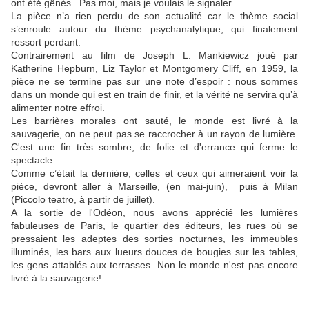
ont été gênés . Pas moi, mais je voulais le signaler.
La pièce n’a rien perdu de son actualité car le thème social
s’enroule autour du thème psychanalytique, qui finalement
ressort perdant.
Contrairement au film de Joseph L. Mankiewicz joué par
Katherine Hepburn, Liz Taylor et Montgomery Cliff, en 1959, la
pièce ne se termine pas sur une note d’espoir : nous sommes
dans un monde qui est en train de finir, et la vérité ne servira qu’à
alimenter notre effroi.
Les barrières morales ont sauté, le monde est livré à la
sauvagerie, on ne peut pas se raccrocher à un rayon de lumière.
C'est une fin très sombre, de folie et d'errance qui ferme le
spectacle.
Comme c’était la dernière, celles et ceux qui aimeraient voir la
pièce, devront aller à Marseille, (en mai-juin), puis à Milan
(Piccolo teatro, à partir de juillet).
A la sortie de l'Odéon, nous avons apprécié les lumières
fabuleuses de Paris, le quartier des éditeurs, les rues où se
pressaient les adeptes des sorties nocturnes, les immeubles
illuminés, les bars aux lueurs douces de bougies sur les tables,
les gens attablés aux terrasses. Non le monde n'est pas encore
livré à la sauvagerie!