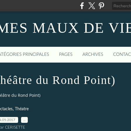
MES MAUX DE VI
ATÉGORIES PRINCIPALES
PAGES
ARCHIVES
CONTAC
théâtre du Rond Point)
éâtre du Rond Point)
,
ctacles
Théatre
4.05.2017
…
ar CERISETTE