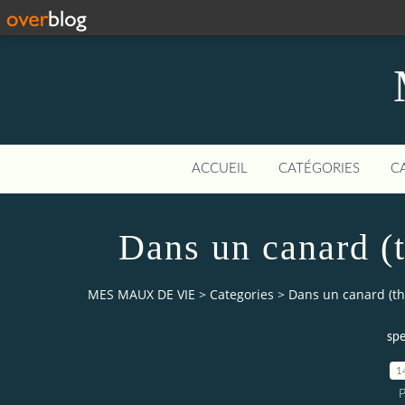
ACCUEIL
CATÉGORIES
C
Dans un canard (
MES MAUX DE VIE
>
Categories
>
Dans un canard (th
spe
1
P