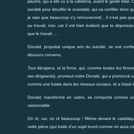
paumé, qui a été vu à la cafeteria, avant le geste fatal.
société pour étouffer le scandale, qui va certifier donc
je sais que beaucoup s’y retrouveront) , il n’est pas q
au travail, non, car il est bien évident que la dépress
que le travail…..
Donald, propulsé unique ami du suicidé, se voit confier
discours convenu.
Tout dérapera, et la firme, qui, comme toutes les firm
ses dirigeants), promeut notre Donald, qui a prononcé u
comme une fusée dans les réseaux sociaux, et a hissé la
Donald, transformé en cadre, se comporte comme un 
raisonnable.
On rit, oui, on rit beaucoup ! Même devant le catafalq
cette pièce (qui traite d’un sujet lourd comme on aura c