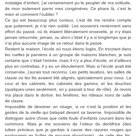
nostalgie d’enfant, j’ai certainement pu le peupler de ma solitude,
de mon isolement parmi mes congénères. Ce phare là, c’est le
mien et comment l’oublier ?
Ce qui est beaucoup plus curieux, c’est de me rendre compte
que justement, je n’ai rien oublié. Les souvenirs reviennent sans
effort du passé, où ils étaient littéralement ensevelis, je n’y étais
jamais retournée, jamais, ou alors c’était il y a si longtemps que je
n’ai plus aucune image de ce retour dans le passé.
Restent la maison, l’école où nous étions logés. En tricotant dans
les ruelles je parviens à un groupe de maisons blanches, je suis
certaine que c’était l’entrée, mais il n’y a plus d’école, et d’ailleurs
plus en contrebas, il y eu un éboulement. Mais si l’école avait été
conservée, j’aurais tout reconnu. Les petits lavabos, les salles de
classe où les lits avaient été alignés, spécialement pour nous. La
cour et les cabinets, les cabinets des gamins, et les douches
(quelques-unes seulement, on y passait à tour de rôle). Je revois
ma place dans le dortoir, les fenêtres, les rideaux noirs de salle
de classe.
Impossible de dessiner un visage, si ce n’est la position et les
gestes de la vieille qui balayait devant sa taverne. Impossible de
distinguer autre chose que cette foule d’enfants courant dans les
communs. Mais je me souviens de l’odeur du dentifrice (des
tubes précieux que je gardais à cause des rayures rouges qui
explosaient en bulles de mousse abondante) , de celle des lits,