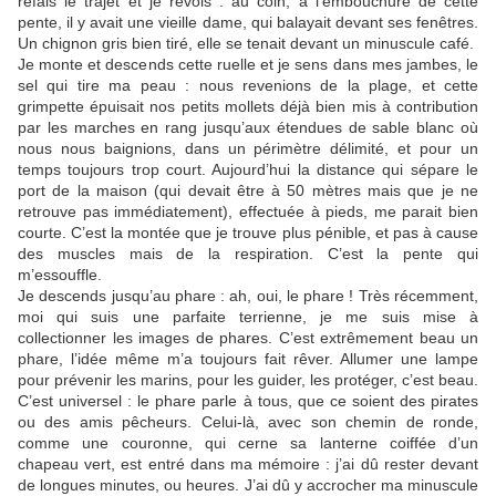
refais le trajet et je revois : au coin, à l’embouchure de cette
pente, il y avait une vieille dame, qui balayait devant ses fenêtres.
Un chignon gris bien tiré, elle se tenait devant un minuscule café.
Je monte et descends cette ruelle et je sens dans mes jambes, le
sel qui tire ma peau : nous revenions de la plage, et cette
grimpette épuisait nos petits mollets déjà bien mis à contribution
par les marches en rang jusqu’aux étendues de sable blanc où
nous nous baignions, dans un périmètre délimité, et pour un
temps toujours trop court. Aujourd’hui la distance qui sépare le
port de la maison (qui devait être à 50 mètres mais que je ne
retrouve pas immédiatement), effectuée à pieds, me parait bien
courte. C’est la montée que je trouve plus pénible, et pas à cause
des muscles mais de la respiration. C’est la pente qui
m’essouffle.
Je descends jusqu’au phare : ah, oui, le phare ! Très récemment,
moi qui suis une parfaite terrienne, je me suis mise à
collectionner les images de phares. C’est extrêmement beau un
phare, l’idée même m’a toujours fait rêver. Allumer une lampe
pour prévenir les marins, pour les guider, les protéger, c’est beau.
C’est universel : le phare parle à tous, que ce soient des pirates
ou des amis pêcheurs. Celui-là, avec son chemin de ronde,
comme une couronne, qui cerne sa lanterne coiffée d’un
chapeau vert, est entré dans ma mémoire : j’ai dû rester devant
de longues minutes, ou heures. J’ai dû y accrocher ma minuscule