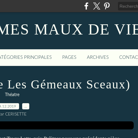
MES MAUX DE VI
ATÉGORIES PRINCIPALES
PAGES
ARCHIVES
CONTAC
tre Les Gémeaux Sceaux)
Théatre
4.12.2019
…
ar CERISETTE