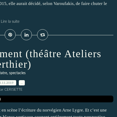
015, elle aurait décidé, selon Varoufakis, de faire chuter le
Lire la suite
ent (théâtre Ateliers
rthier)
,
éatre
spectacles
5.11.2019
…
ar CERISETTE
en scène l’écriture du norvégien Arne Lygre. Et c’est une
ux blancs verticaux coupent entièrement toute perspective.