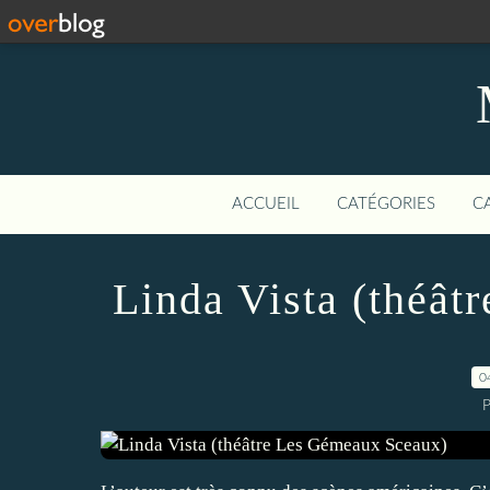
ACCUEIL
CATÉGORIES
C
Linda Vista (théâ
0
P