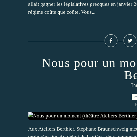
allait gagner les législatives grecques en janvier 2
régime coûte que coûte. Vous...
Nous pour un mom
Be
Th
2
P
Aux Ateliers Berthier, Stéphane Braunschweig met 
vraie réussite. Au début de la pièce, deux pannea