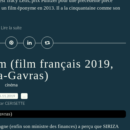
est Tracy Letts, prix Pulitzer pour une précédente pièce
iré un film éponyme en 2013. Il a la cinquantaine comme son
Lire la suite
m (film français 2019,
a-Gavras)
cinéma
6.11.2019
…
ar CERISETTE
magne (enfin son ministre des finances) a perçu que SIRIZA