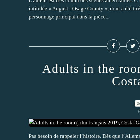
L’auteur est très connu des scènes américaines. C’
intitulée « August : Osage County », dont a été t
personnage principal dans la pièce...
Adults in the roo
Cost
2
P
Pas besoin de rappeler l’histoire. Dès que l’Alle