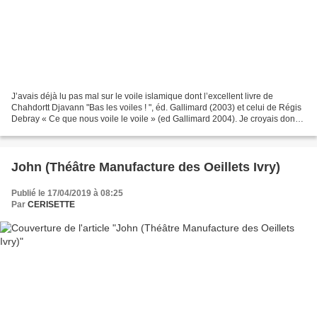
J’avais déjà lu pas mal sur le voile islamique dont l’excellent livre de
Chahdortt Djavann "Bas les voiles ! ", éd. Gallimard (2003) et celui de Régis
Debray « Ce que nous voile le voile » (ed Gallimard 2004). Je croyais donc
avoir bien compris. Regis...
John (Théâtre Manufacture des Oeillets Ivry)
Publié le 17/04/2019 à 08:25
Par
CERISETTE