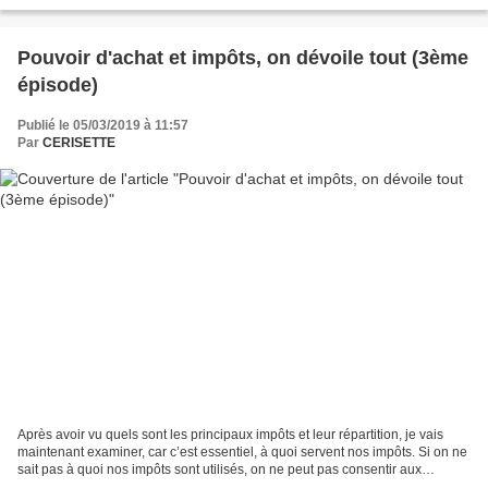
public. Il est également directeur du Théâtre...
Pouvoir d'achat et impôts, on dévoile tout (3ème
épisode)
Publié le 05/03/2019 à 11:57
Par
CERISETTE
Après avoir vu quels sont les principaux impôts et leur répartition, je vais
maintenant examiner, car c’est essentiel, à quoi servent nos impôts. Si on ne
sait pas à quoi nos impôts sont utilisés, on ne peut pas consentir aux
prélèvements qui sont déjà...