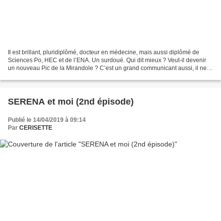
Il est brillant, pluridiplômé, docteur en médecine, mais aussi diplômé de
Sciences Po, HEC et de l’ENA. Un surdoué. Qui dit mieux ? Veut-il devenir
un nouveau Pic de la Mirandole ? C’est un grand communicant aussi, il ne
dédaigne pas les conférences ni...
SERENA et moi (2nd épisode)
Publié le 14/04/2019 à 09:14
Par
CERISETTE