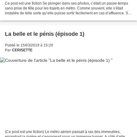
Ce post est une fiction Se plonger dans ses photos, c’était un passe-temps
sans prise de tête pour les trajets en métro. Comme souvent, elle s’était
installée de telle sorte qu’elle puisse sortir facilement en cas d’affluence. Sur
les strapontins de l’espace...
La belle et le pénis (épisode 1)
Publié le 15/03/2019 à 15:20
Par
CERISETTE
(Ce post est une fiction) Le métro aérien passait à ras des immeubles,
enjambait la rivière et s’engageait sous un immense tunnel. A côté d’elle,