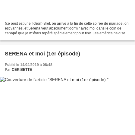
(ce post est une fiction) Bref, on arrive à la fin de cette soirée de mariage, on
est vannés, et Serena veut absolument dormir avec moi dans le coin de
canapé que je m’étais repéré spécialement pour finir. Les américains disent
qu’il y a trois étapes...
SERENA et moi (1er épisode)
Publié le 14/04/2019 à 08:48
Par
CERISETTE