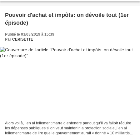
Pouvoir d'achat et impôts: on dévoile tout (1er
épisode)
Publié le 03/03/2019 à 15:39
Par
CERISETTE
Alors voilà, j’en ai tellement marre d’entendre partout qu’il va falloir réduire
les dépenses publiques si on veut maintenir la protection sociale, j’en ai
tellement marre de lire que le gouvernement aurait « donné » 10 milliards
aux Gilets Jaunes, j’en...