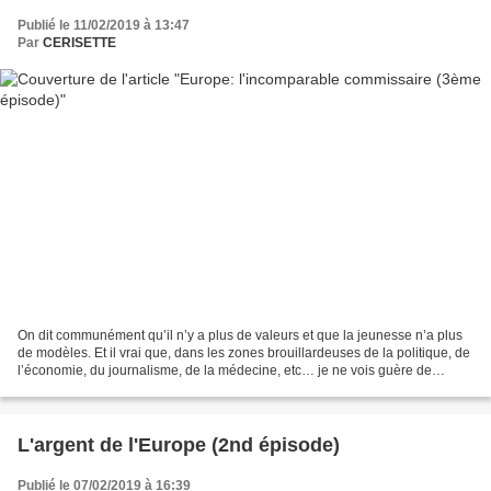
Publié le 11/02/2019 à 13:47
Par
CERISETTE
On dit communément qu’il n’y a plus de valeurs et que la jeunesse n’a plus
de modèles. Et il vrai que, dans les zones brouillardeuses de la politique, de
l’économie, du journalisme, de la médecine, etc… je ne vois guère de
grands hommes et/ou de personnages...
L'argent de l'Europe (2nd épisode)
Publié le 07/02/2019 à 16:39