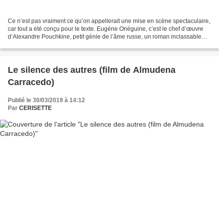
Ce n’est pas vraiment ce qu’on appellerait une mise en scène spectaculaire,
car tout a été conçu pour le texte. Eugène Onéguine, c’est le chef d’œuvre
d’Alexandre Pouchkine, petit génie de l’âme russe, un roman inclassable
que son auteur a mis 10 ans...
Le silence des autres (film de Almudena
Carracedo)
Publié le 30/03/2019 à 14:12
Par
CERISETTE