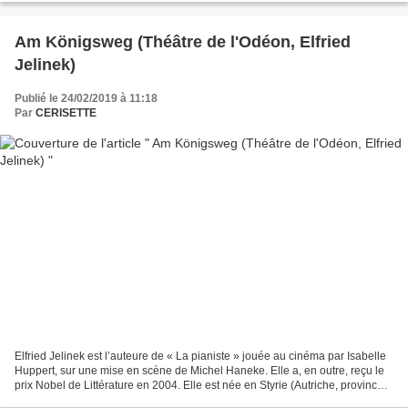
Am Königsweg (Théâtre de l'Odéon, Elfried
Jelinek)
Publié le 24/02/2019 à 11:18
Par
CERISETTE
Elfried Jelinek est l’auteure de « La pianiste » jouée au cinéma par Isabelle
Huppert, sur une mise en scène de Michel Haneke. Elle a, en outre, reçu le
prix Nobel de Littérature en 2004. Elle est née en Styrie (Autriche, province
ultra réactionnaire...