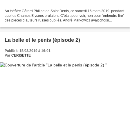
Au théâtre Gérard Philipe de Saint Denis, ce samedi 16 mars 2019, pendant
que les Champs Elysées brulaient. C’était pour voir, non pour "entendre lire"
des pièces d’auteurs russes oubliés. André Markowicz avait choisi
d’organiser avec des lycéens d’Enghien...
La belle et le pénis (épisode 2)
Publié le 15/03/2019 à 16:01
Par
CERISETTE