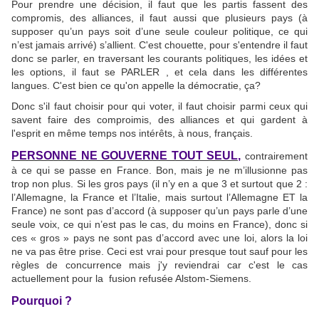
Pour prendre une décision, il faut que les partis fassent des
compromis, des alliances, il faut aussi que plusieurs pays (à
supposer qu’un pays soit d’une seule couleur politique, ce qui
n’est jamais arrivé) s’allient. C'est chouette, pour s'entendre il faut
donc se parler, en traversant les courants politiques, les idées et
les options, il faut se PARLER , et cela dans les différentes
langues. C'est bien ce qu'on appelle la démocratie, ça?
Donc s'il faut choisir pour qui voter, il faut choisir parmi ceux qui
savent faire des comproimis, des alliances et qui gardent à
l'esprit en même temps nos intérêts, à nous, français.
PERSONNE NE GOUVERNE TOUT SEUL,
contrairement
à ce qui se passe en France. Bon, mais je ne m’illusionne pas
trop non plus. Si les gros pays (il n’y en a que 3 et surtout que 2 :
l’Allemagne, la France et l’Italie, mais surtout l’Allemagne ET la
France) ne sont pas d’accord (à supposer qu’un pays parle d’une
seule voix, ce qui n’est pas le cas, du moins en France), donc si
ces « gros » pays ne sont pas d’accord avec une loi, alors la loi
ne va pas être prise. Ceci est vrai pour presque tout sauf pour les
règles de concurrence mais j'y reviendrai car c'est le cas
actuellement pour la fusion refusée Alstom-Siemens.
Pourquoi ?