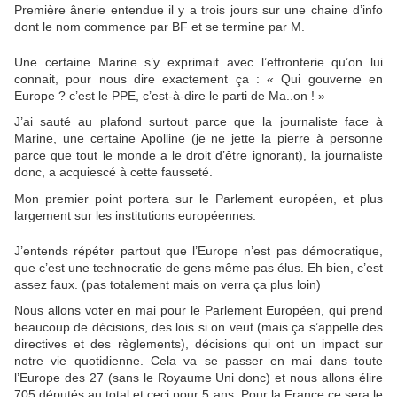
Première ânerie entendue il y a trois jours sur une chaine d’info
dont le nom commence par BF et se termine par M.
Une certaine Marine s’y exprimait avec l’effronterie qu’on lui
connait, pour nous dire exactement ça : « Qui gouverne en
Europe ? c’est le PPE, c’est-à-dire le parti de Ma..on ! »
J’ai sauté au plafond surtout parce que la journaliste face à
Marine, une certaine Apolline (je ne jette la pierre à personne
parce que tout le monde a le droit d’être ignorant), la journaliste
donc, a acquiescé à cette fausseté.
Mon premier point portera sur le Parlement européen, et plus
largement sur les institutions européennes.
J’entends répéter partout que l’Europe n’est pas démocratique,
que c’est une technocratie de gens même pas élus. Eh bien, c’est
assez faux. (pas totalement mais on verra ça plus loin)
Nous allons voter en mai pour le Parlement Européen, qui prend
beaucoup de décisions, des lois si on veut (mais ça s’appelle des
directives et des règlements), décisions qui ont un impact sur
notre vie quotidienne. Cela va se passer en mai dans toute
l’Europe des 27 (sans le Royaume Uni donc) et nous allons élire
705 députés au total et ceci pour 5 ans. Pour la France ce sera le