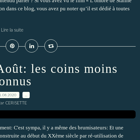
ntendu parler ? Si vous avez vu le film « L’ombre de Staline
ion dans ce blog, vous avez pu noter qu’il est dédié à toutes
Lire la suite
Août: les coins moins
onnus
1.08.2020
…
ar CERISETTE
ent: C'est sympa, il y a même des brumisateurs: Et une
construite au début du XXème siècle par ré-utilisation de