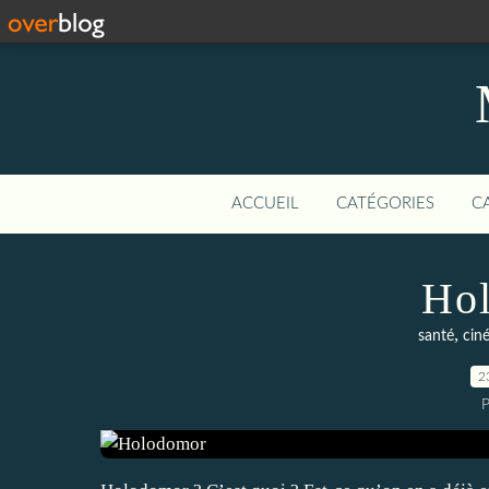
ACCUEIL
CATÉGORIES
C
Ho
,
santé
cin
2
P