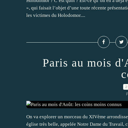
Holodomor ? C’est quoi ? Est-ce qu’on en a déjà e
», qui faisait l’objet d’une toute récente présentat
les victimes du Holodomor....
Paris au mois d'
c
2
P
On va explorer un morceau du XIVème arrondissem
église très belle, appelée Notre Dame du Travail, 