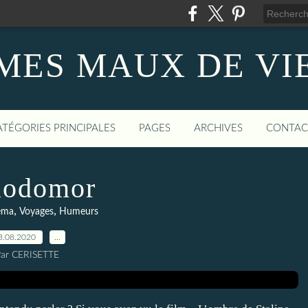
MES MAUX DE VI
ATÉGORIES PRINCIPALES
PAGES
ARCHIVES
CONTAC
lodomor
,
,
éma
Voyages
Humeurs
3.08.2020
…
ar CERISETTE