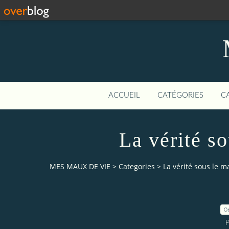
ACCUEIL
CATÉGORIES
C
La vérité s
MES MAUX DE VIE
>
Categories
>
La vérité sous le m
0
P