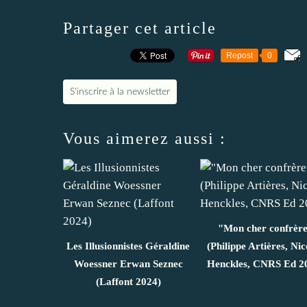
Partager cet article
Repost
0
S'inscrire à la newsletter
Vous aimerez aussi :
"Mon cher confrèr
Les Illusionnistes Géraldine
(Philippe Artières, Nic
Woessner Erwan Seznec
Henckles, CNRS Ed 2
(Laffont 2024)