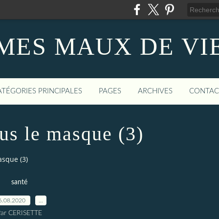
MES MAUX DE VI
ATÉGORIES PRINCIPALES
PAGES
ARCHIVES
CONTAC
ous le masque (3)
asque (3)
santé
6.08.2020
…
ar CERISETTE