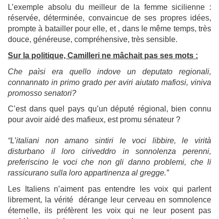
L’exemple absolu du meilleur de la femme sicilienne :
réservée, déterminée, convaincue de ses propres idées,
prompte à batailler pour elle, et , dans le même temps, très
douce, généreuse, compréhensive, très sensible.
Sur la politique, Camilleri ne mâchait pas ses mots :
Che paìsi era quello indove un deputato regionali,
connannato in primo grado per aviri aiutato mafiosi, viniva
promosso senatori?
C’est dans quel pays qu’un député régional, bien connu
pour avoir aidé des mafieux, est promu sénateur ?
“L’italiani non amano sintiri le voci libbire, le virità
disturbano il loro ciriveddro in sonnolenza perenni,
preferiscino le voci che non gli danno problemi, che li
rassicurano sulla loro appartinenza al gregge.”
Les Italiens n’aiment pas entendre les voix qui parlent
librement, la vérité dérange leur cerveau en somnolence
éternelle, ils préfèrent les voix qui ne leur posent pas