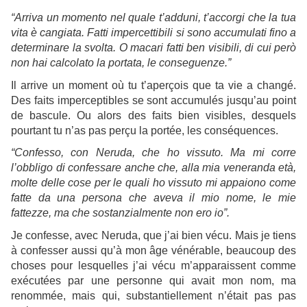
“Arriva un momento nel quale t’adduni, t’accorgi che la tua
vita è cangiata. Fatti impercettibili si sono accumulati fino a
determinare la svolta. O macari fatti ben visibili, di cui però
non hai calcolato la portata, le conseguenze.”
Il arrive un moment où tu t’aperçois que ta vie a changé.
Des faits imperceptibles se sont accumulés jusqu’au point
de bascule. Ou alors des faits bien visibles, desquels
pourtant tu n’as pas perçu la portée, les conséquences.
“Confesso, con Neruda, che ho vissuto. Ma mi corre
l’obbligo di confessare anche che, alla mia veneranda età,
molte delle cose per le quali ho vissuto mi appaiono come
fatte da una persona che aveva il mio nome, le mie
fattezze, ma che sostanzialmente non ero io”.
Je confesse, avec Neruda, que j’ai bien vécu. Mais je tiens
à confesser aussi qu’à mon âge vénérable, beaucoup des
choses pour lesquelles j’ai vécu m’apparaissent comme
exécutées par une personne qui avait mon nom, ma
renommée, mais qui, substantiellement n’était pas pas