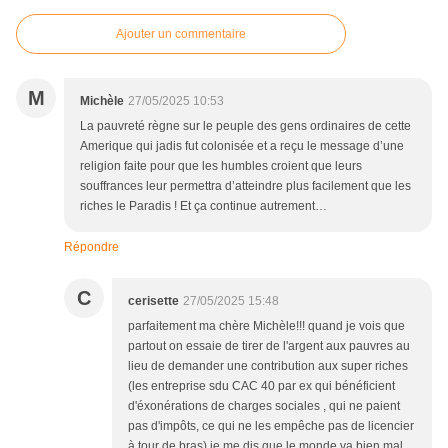
Ajouter un commentaire
M
Michèle
27/05/2025 10:53
La pauvreté règne sur le peuple des gens ordinaires de cette
Amerique qui jadis fut colonisée et a reçu le message d’une
religion faite pour que les humbles croient que leurs
souffrances leur permettra d’atteindre plus facilement que les
riches le Paradis ! Et ça continue autrement…
Répondre
C
cerisette
27/05/2025 15:48
parfaitement ma chère Michèle!!! quand je vois que
partout on essaie de tirer de l'argent aux pauvres au
lieu de demander une contribution aux super riches
(les entreprise sdu CAC 40 par ex qui bénéficient
d'éxonérations de charges sociales , qui ne paient
pas d'impôts, ce qui ne les empêche pas de licencier
à tour de bras) je me dis que le monde va bien mal...