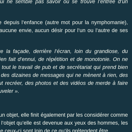
i ne semble pas savoir où se trouve l’entrée d’un
lle depuis l’enfance (autre mot pour la nymphomanie),
aucune envie, aucun désir pour l’un ou l’autre de ses
re la façade, derrière l’écran, loin du grandiose, du
en fait d’ennui, de répétition et de monotonie. On ne
out le travail de pub et de secrétariat qui prend bien
à des dizaines de messages qui ne mènent à rien, des
ut recréer, des photos et des vidéos de merde à faire
uveler ».
n objet, elle finit également par les considérer comme
e, l’objet qu’elle est devenue aux yeux des hommes, les
e ceux-ci sont loin de ce qu’ils prétendent être.