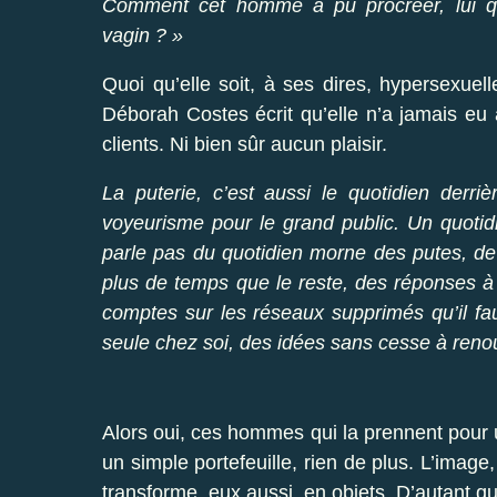
Comment cet homme a pu procréer, lui qu
vagin ? »
Quoi qu’elle soit, à ses dires, hypersexue
Déborah Costes écrit qu’elle n’a jamais eu 
clients. Ni bien sûr aucun plaisir.
La puterie, c’est aussi le quotidien derriè
voyeurisme pour le grand public. Un quotidi
parle pas du quotidien morne des putes, de t
plus de temps que le reste, des réponses 
comptes sur les réseaux supprimés qu’il fa
seule chez soi, des idées sans cesse à reno
Alors oui, ces hommes qui la prennent pour u
un simple portefeuille, rien de plus. L’imag
transforme, eux aussi, en objets. D’autant qu