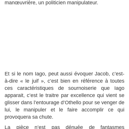
manœuvrière, un politicien manipulateur.
JAGO.- Ne vous levez pas encore. (Il se met aussi
à genoux.) Soyez témoins, vous, flambeaux
toujours brûlants sur nos têtes, vous, éléments qui
nous enfermez de toutes parts, soyez témoins qu'ici
Jago dévoue son esprit, son bras et son coeur au
service d'Othello outragé. Qu'il commande, et,
quelque sanglants que soient ses ordres,
l'obéissance m'affranchira de tout repentir
Et si le nom Iago, peut aussi évoquer Jacob, c’est-
à-dire « le juif », c’est bien en référence à toutes
ces caractéristiques de sournoiserie que Iago
apparait, c’est le traitre par excellence qui vient se
glisser dans l’entourage d’Othello pour se venger de
lui, le manipuler et le faire accomplir ce qui
provoquera sa chute.
La pièce n’est pas dénuée de fantasmes