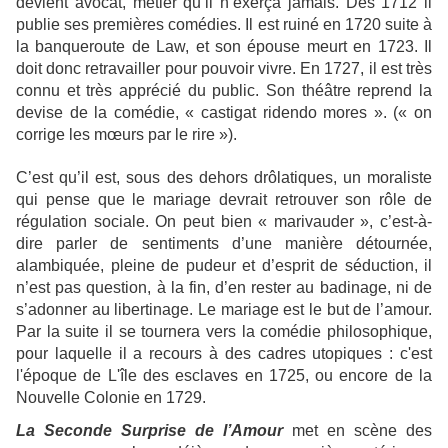
devient avocat, métier qu’il n’exerça jamais. Dès 1712 il
publie ses premières comédies. Il est ruiné en 1720 suite à
la banqueroute de Law, et son épouse meurt en 1723. Il
doit donc retravailler pour pouvoir vivre. En 1727, il est très
connu et très apprécié du public. Son théâtre reprend la
devise de la comédie, « castigat ridendo mores ». (« on
corrige les mœurs par le rire »).
C’est qu’il est, sous des dehors drôlatiques, un moraliste
qui pense que le mariage devrait retrouver son rôle de
régulation sociale. On peut bien « marivauder », c’est-à-
dire parler de sentiments d’une manière détournée,
alambiquée, pleine de pudeur et d’esprit de séduction, il
n’est pas question, à la fin, d’en rester au badinage, ni de
s’adonner au libertinage. Le mariage est le but de l’amour.
Par la suite il se tournera vers la comédie philosophique,
pour laquelle il a recours à des cadres utopiques : c'est
l'époque de L'île des esclaves en 1725, ou encore de la
Nouvelle Colonie en 1729.
La Seconde Surprise de l’Amour
met en scène des